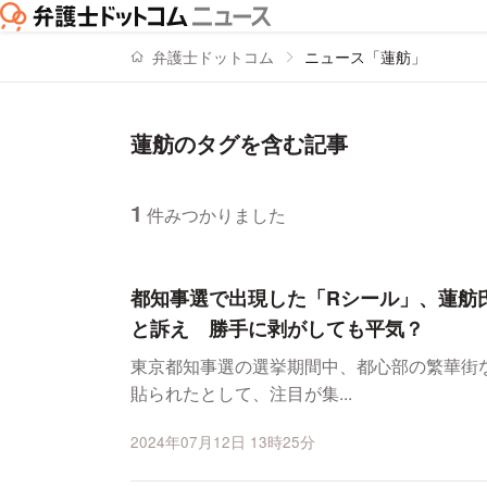
弁護士ドットコム
ニュース「蓮舫」
蓮舫のタグを含む記事
1
件みつかりました
ニュースの新着順の一覧
都知事選で出現した「Rシール」、蓮舫
と訴え 勝手に剥がしても平気？
東京都知事選の選挙期間中、都心部の繁華街
貼られたとして、注目が集...
2024年07月12日 13時25分