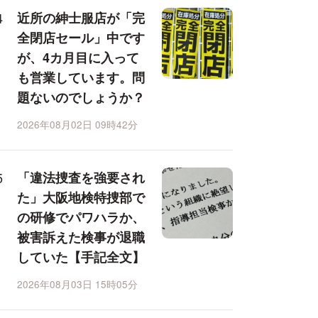
近所の紳士服店が「完
全閉店セール」中です
が、4カ月目に入って
も営業しています。問
題ないのでしょうか？
2026年08月02日 09時42分
「違法捜査を強要され
た」大阪地検特捜部で
の研修でパワハラか、
被害訴えた検事が退職
していた【手記全文】
2026年08月03日 15時05分