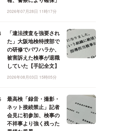
報、警察により確保」
2026年07月28日 11時17分
「違法捜査を強要され
た」大阪地検特捜部で
の研修でパワハラか、
被害訴えた検事が退職
していた【手記全文】
2026年08月03日 15時05分
最高検「録音・撮影・
ネット接続禁止」記者
会見に初参加、検事の
不祥事より強く残った