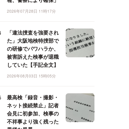
報、警察により確保」
2026年07月28日 11時17分
「違法捜査を強要され
た」大阪地検特捜部で
の研修でパワハラか、
被害訴えた検事が退職
していた【手記全文】
2026年08月03日 15時05分
最高検「録音・撮影・
ネット接続禁止」記者
会見に初参加、検事の
不祥事より強く残った