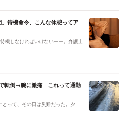
間」待機命令、こんな休憩ってア
間待機しなければいけないーー。弁護士
で転倒→腕に激痛 これって通勤
）にとって、その日は災難だった。夕