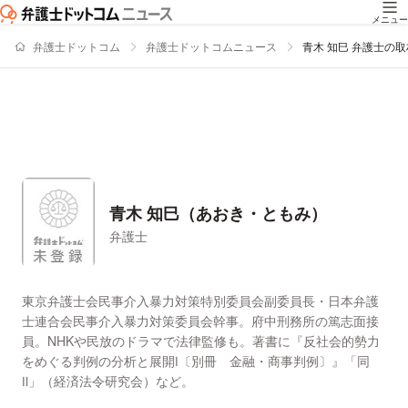
メニュー
弁護士ドットコム
弁護士ドットコムニュース
青木 知巳 弁護士の
青木 知巳（あおき・ともみ）
弁護士
署名記事一覧
東京弁護士会民事介入暴力対策特別委員会副委員長・日本弁護
士連合会民事介入暴力対策委員会幹事。府中刑務所の篤志面接
員。NHKや民放のドラマで法律監修も。著書に『反社会的勢力
をめぐる判例の分析と展開Ⅰ〔別冊 金融・商事判例〕』「同
Ⅱ」（経済法令研究会）など。