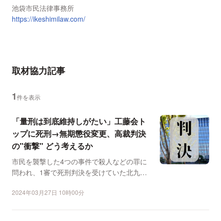
池袋市民法律事務所
https://ikeshimilaw.com/
取材協力記事
1
件を表示
「量刑は到底維持しがたい」工藤会ト
ップに死刑→無期懲役変更、高裁判決
の"衝撃" どう考えるか
市民を襲撃した4つの事件で殺人などの罪に
問われ、1審で死刑判決を受けていた北九州
市の特定危険指定暴力...
2024年03月27日 10時00分