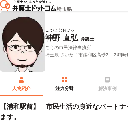
埼玉県
こうの なおひろ
神野 直弘
プロフィ
弁護士
所属事務所：
こうの市民法律事務所
所在地：
埼玉県 さいたま市浦和区高砂2-1-2 駒崎
人物紹介
注力分野
解決事例
【浦和駅前】 市民生活の身近なパートナ
ます。