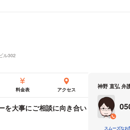
ール
ビル302
神野 直弘 
料金表
アクセス
05
ーを大事にご相談に向き合い
スムーズなお