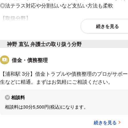
◎法テラス対応や分割払いなど支払い方法も柔軟
【取扱分野】
続きを見る
消費者被害事件、破産・民事再生事件、交通事故被害
年後見申立事件など、市民生活に密着した法律業務サ
神野 直弘 弁護士の取り扱う分野
す。
借金・債務整理
【注力分野】
【浦和駅 3分】借金トラブルや債務整理のプロがサポー
詐欺被害・消費者被害
生などに精通。まずはお気軽にご相談ください。
・サクラサイト被害
・情報商材被害
相談料
・投資詐欺
・ワンクリック詐欺
相談料は30分5,500円(税込)になります。
・マルチ商法
続きを見る
借金債務整理