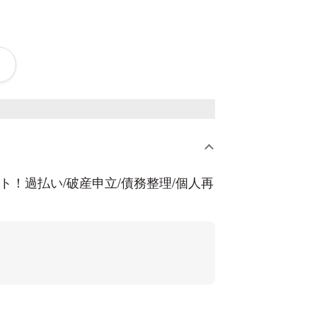
事件（被害者事件）、離婚・相続・成
ービスに幅広く対応させていただきま
ト！過払い/破産申立/債務整理/個人再