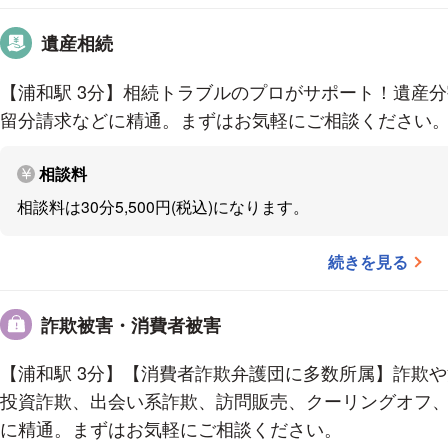
・自己破産
遺産相続
・個人再生
・任意整理
【浦和駅 3分】相続トラブルのプロがサポート！遺産
・過払い金請求
留分請求などに精通。まずはお気軽にご相談ください
相続
相談料
・遺産分割協議
相談料は30分5,500円(税込)になります。
・遺留分減殺請求
・相続放棄
続きを見る
・遺言書作成
・成年後見
詐欺被害・消費者被害
【ご相談の流れ】
【浦和駅 3分】【消費者詐欺弁護団に多数所属】詐欺
・まずはお電話にてお問い合わせ下さい。
投資詐欺、出会い系詐欺、訪問販売、クーリングオフ
・簡単に事案の概要をお聞きします（5分程度）。
に精通。まずはお気軽にご相談ください。
・日程調整を行い，面談日時を設定します。