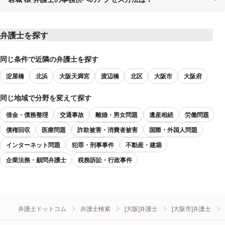
弁護士を探す
同じ条件で近隣の弁護士を探す
淀屋橋
北浜
大阪天満宮
渡辺橋
北区
大阪市
大阪府
同じ地域で分野を変えて探す
借金・債務整理
交通事故
離婚・男女問題
遺産相続
労働問題
債権回収
医療問題
詐欺被害・消費者被害
国際・外国人問題
インターネット問題
犯罪・刑事事件
不動産・建築
企業法務・顧問弁護士
税務訴訟・行政事件
弁護士ドットコム
弁護士検索
[大阪]弁護士
[大阪市]弁護士