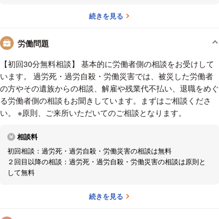
▼密なコミュニケーション
続きを見る
こまめに連絡をとり、意思疎通を行うほか、スピーディーに対
労働問題
応できるよう努めております。
手続きが始まりましたら、進行がある都度きちんと連絡し、今
【初回30分無料相談】 基本的に労働者側の相談をお受けして
後の方針について相談します。依頼者の方のお気持ちに寄り
います。 過労死・過労自殺・労働災害では、被災した労働者
添って最善の解決を迎えられるよう尽力いたします。
の方やその遺族からの相談、解雇や残業代不払い、退職をめぐ
る労働者側の相談もお聞きしています。まずはご相談くださ
▼柔軟な相談体制
い。 ※原則、ご来所いただいてのご相談となります。
ご相談は、当日・休日・夜間もできるかぎり対応しておりま
す。
相談料
ご予約の際に、ご希望の日時をお伝えください。
初回相談：過労死・過労自殺・労働災害の相談は無料
２回目以降の相談：過労死・過労自殺・労働災害の相談は原則と
して無料
いわき総合法律事務所ホームページ
https://www.iwakilaw.com/
続きを見る