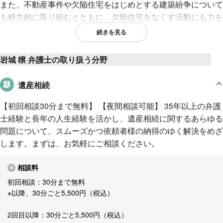
また、不動産事件や欠陥住宅をはじめとする建築紛争について
も精力的に取り組むとともに、欠陥住宅をなくす活動にも力を
注いでおります。
続きを見る
離婚や相続などの家事事件についても、様々な解決手段の中か
岩城 穣 弁護士の取り扱う分野
ら最良の手段を選択し、どのような解決が依頼者にとって最良
であるかを、依頼者と共に考え、その実現に最善の努力を行っ
遺産相続
ています。
【初回相談30分まで無料】 【夜間相談可能】 35年以上の弁護
安心のサポート体制
士経験と長年の人生経験を活かし、遺産相続に関するあらゆる
問題について、スムーズかつ依頼者様の納得のゆく解決をめざ
● 当日の急なご相談にも対応可能
します。まずは、お気軽にご相談ください。
● オンライン面談可能
相談料
▼丁寧な説明を心がけています
初回相談：30分まで無料
お困りの状況について十分にお話をお聞きし、法的にどのよう
※以降、30分ごと5,500円（税込）
に問題があるかを丁寧にご説明したうえで、最も適切な解決手
段（交渉、調停、訴訟など）について話し合って決定します。
2回目以降：30分ごと5,500円（税込）