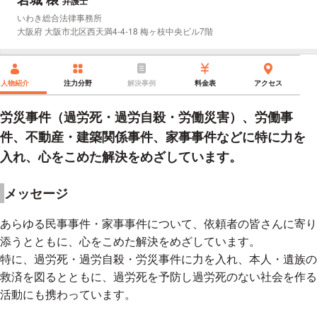
弁護士
所属事務所：
いわき総合法律事務所
所在地：
大阪府 大阪市北区西天満4-4-18 梅ヶ枝中央ビル7階
人物紹介
注力分野
解決事例
料金表
アクセス
労災事件（過労死・過労自殺・労働災害）、労働事
件、不動産・建築関係事件、家事事件などに特に力を
入れ、心をこめた解決をめざしています。
メッセージ
あらゆる民事事件・家事事件について、依頼者の皆さんに寄り
添うとともに、心をこめた解決をめざしています。
特に、過労死・過労自殺・労災事件に力を入れ、本人・遺族の
救済を図るとともに、過労死を予防し過労死のない社会を作る
活動にも携わっています。