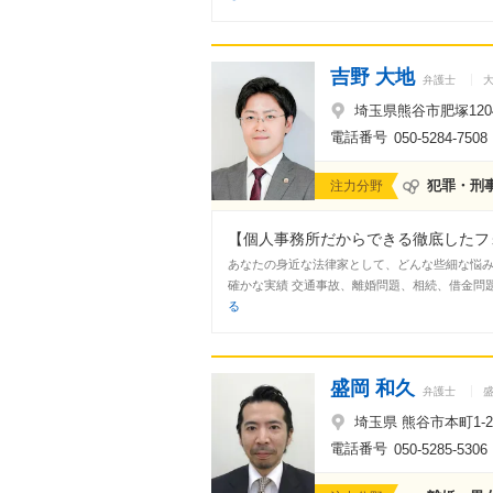
吉野 大地
弁護士
埼玉県熊谷市肥塚1204
電話番号
050-5284-7508
犯罪・刑
注力分野
【個人事務所だからできる徹底したフォ
あなたの身近な法律家として、どんな些細な悩みに
確かな実績 交通事故、離婚問題、相続、借金問題
る
盛岡 和久
弁護士
埼玉県 熊谷市本町1-2
電話番号
050-5285-5306