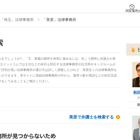
閲覧履歴
「埼玉」法律事務所
「美里」法律事務所
索
べきでしょうか?」「又、家裁の調停を有利に進めるには、向こう調停に弁護士が来
護士ドットコムでは土日などの休日も対応する法律事務所や託児所やキッズルームが
「評判が高い法律事務所の選び方は詳しく調査したけれど、美里近くの法律事務所を
とができます。本サイトに登録法律事務所の中から、最寄り駅や英語などの対応言語
せをしてみることもご検討ください。
和
美里で弁護士を検索する