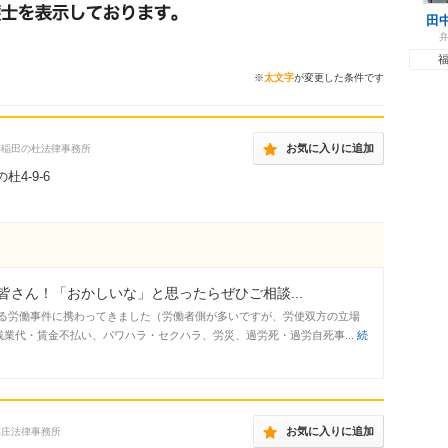
田
※
太文字
が変更した条件です
お気に入りに追加
早稲田の杜法律事務所
4-9-6
さん！「おかしいな」と思ったらぜひご相談...
る労働事件に携わってきました（労働者側が多いですが、労使双方の立場
業代・賃金不払い、パワハラ・セクハラ、労災、過労死・過労自死事...
続
お気に入りに追加
本庄法律事務所