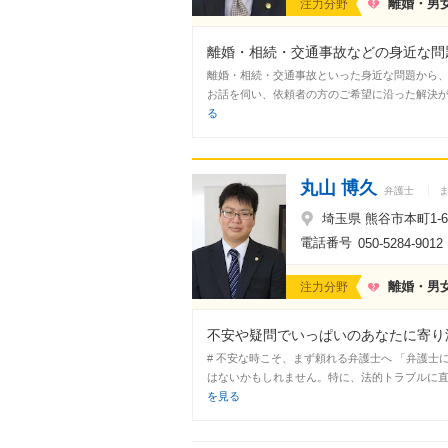
離婚・男
注力分野
離婚・相続・交通事故などの身近な問題
離婚・相続・交通事故といった身近な問題から、
お話を伺い、依頼者の方のご希望に沿った解決が図
る
丸山 博久
弁護士
埼玉県 熊谷市本町1-
電話番号
050-5284-9012
離婚・男
注力分野
不安や疑問でいっぱいのあなたに寄り添
# 不安な時こそ、まず頼れる弁護士へ 「弁護
はないかもしれません。特に、法的トラブルに直
を見る