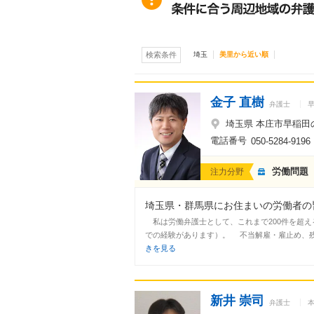
埼玉
美里から近い順
検索条件
金子 直樹
弁護士
埼玉県 本庄市早稲田の杜
電話番号
050-5284-9196
労働問題
注力分野
埼玉県・群馬県にお住まいの労働者の皆
私は労働弁護士として、これまで200件を超え
での経験があります）。 不当解雇・雇止め、残
きを見る
新井 崇司
弁護士