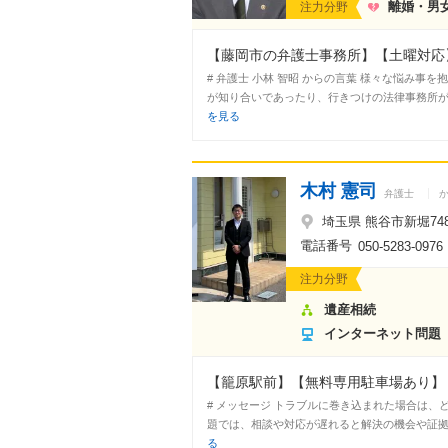
離婚・男
注力分野
【藤岡市の弁護士事務所】【土曜対応】
# 弁護士 小林 智昭 からの言葉 様々な悩み
が知り合いであったり、行きつけの法律事務所が
を見る
木村 憲司
弁護士
埼玉県 熊谷市新堀748
電話番号
050-5283-0976
注力分野
遺産相続
インターネット問題
【籠原駅前】【無料専用駐車場あり】
# メッセージ トラブルに巻き込まれた場合は
題では、相談や対応が遅れると解決の機会や証拠を
る