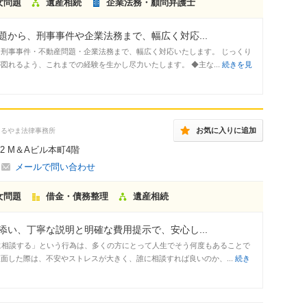
女問題
遺産相続
企業法務・顧問弁護士
から、刑事事件や企業法務まで、幅広く対応...
刑事事件・不動産問題・企業法務まで、幅広く対応いたします。 じっくり
れるよう、これまでの経験を生かし尽力いたします。 ◆主な...
続きを見
お気に入りに追加
まるやま法律事務所
62 M＆Aビル本町4階
メールで問い合わせ
女問題
借金・債務整理
遺産相続
い、丁寧な説明と明確な費用提示で、安心し...
士に相談する」という行為は、多くの方にとって人生でそう何度もあることで
面した際は、不安やストレスが大きく、誰に相談すれば良いのか、...
続き