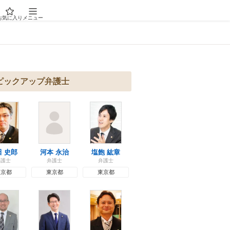
お気に入り
メニュー
ピックアップ弁護士
塩飽 紘章
田 史郎
河本 永治
弁護士
弁護士
弁護士
東京都
東京都
東京都