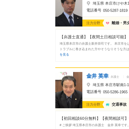
埼玉県 本庄市けや木1-
電話番号
050-5287-1819
離婚・男
注力分野
【弁護士直通】【夜間土日相談可能】【
埼玉県本庄市の弁護士新井崇司です。 本庄市を
トラブルに巻き込まれた方やそうなりそうな方は
を見る
金井 英幸
弁護士
埼玉県 本庄市駅南1-1
電話番号
050-5286-1965
交通事故
注力分野
【初回相談60分無料】【夜間相談可】
# ご挨拶 埼玉県本庄市の弁護士 金井 英幸で