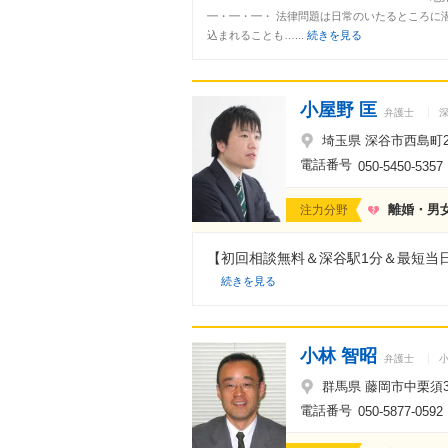
━・━・━・ 法律問題は日常のいたるところに
込まれることも…...
続きを見る
小屋野 匡
弁護士
埼玉県 深谷市西島町2-
電話番号
050-5450-5357
離婚・男
注力分野
【初回相談無料＆深谷駅1分＆最短当
続きを見る
小林 智昭
弁護士
群馬県 藤岡市中栗須35
電話番号
050-5877-0592