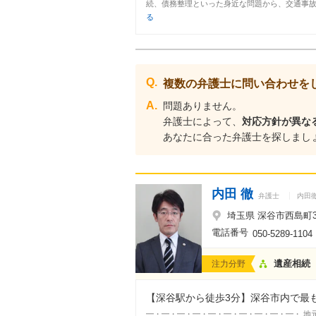
続、債務整理といった身近な問題から、交通事故や
る
Q.
複数の弁護士に問い合わせを
A.
問題ありません。
弁護士によって、
対応方針が異な
あなたに合った弁護士を探しまし
内田 徹
弁護士
内田
埼玉県 深谷市西島町3-
電話番号
050-5289-1104
遺産相続
注力分野
【深谷駅から徒歩3分】深谷市内で最も
━・━・━・━・━・━・━・━・━・━・ 地