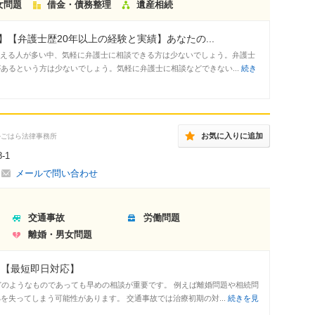
女問題
借金・債務整理
遺産相続
【弁護士歴20年以上の経験と実績】あなたの...
事を抱える人が多い中、気軽に弁護士に相談できる方は少ないでしょう。弁護士
あるという方は少ないでしょう。気軽に弁護士に相談などできない...
続き
お気に入りに追加
かごはら法律事務所
-1
メールで問い合わせ
交通事故
労働問題
離婚・男女問題
 【最短即日対応】
、どのようなものであっても早めの相談が重要です。 例えば離婚問題や相続問
失ってしまう可能性があります。 交通事故では治療初期の対...
続きを見