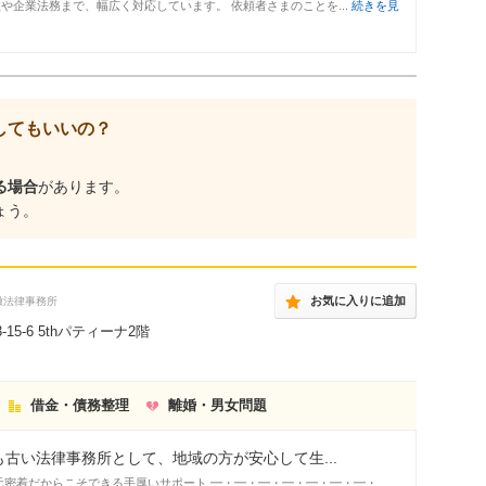
企業法務まで、幅広く対応しています。 依頼者さまのことを...
続きを見
してもいいの？
る場合
があります。
ょう。
お気に入りに追加
徹法律事務所
15-6 5thパティーナ2階
借金・債務整理
離婚・男女問題
古い法律事務所として、地域の方が安心して生...
元密着だからこそできる手厚いサポート ━・━・━・━・━・━・━・