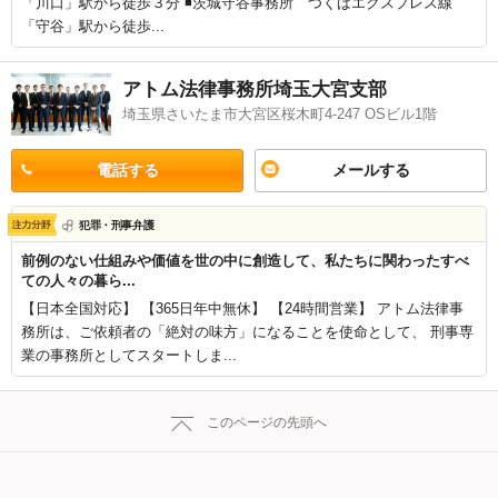
「川口」駅から徒歩３分 ◾️茨城守谷事務所 つくばエクスプレス線
「守谷」駅から徒歩...
アトム法律事務所埼玉大宮支部
埼玉県さいたま市大宮区桜木町4-247 OSビル1階
電話する
メールする
犯罪・刑事弁護
前例のない仕組みや価値を世の中に創造して、私たちに関わったすべ
ての人々の暮ら...
【日本全国対応】 【365日年中無休】 【24時間営業】 アトム法律事
務所は、ご依頼者の「絶対の味方」になることを使命として、 刑事専
業の事務所としてスタートしま...
このページの先頭へ