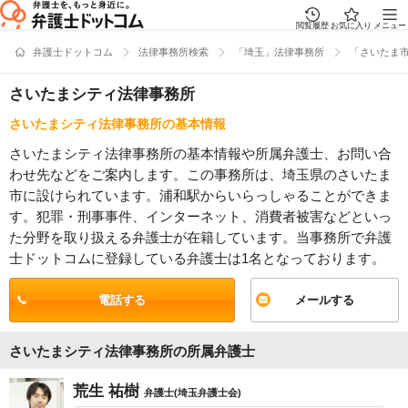
閲覧履歴
お気に入り
メニュー
弁護士ドットコム
法律事務所検索
「埼玉」法律事務所
「さいたま
さいたまシティ法律事務所
さいたまシティ法律事務所の基本情報
さいたまシティ法律事務所の基本情報や所属弁護士、お問い合
わせ先などをご案内します。この事務所は、埼玉県のさいたま
市に設けられています。浦和駅からいらっしゃることができま
す。犯罪・刑事事件、インターネット、消費者被害などといっ
た分野を取り扱える弁護士が在籍しています。当事務所で弁護
士ドットコムに登録している弁護士は1名となっております。
電話する
メールする
さいたまシティ法律事務所の所属弁護士
荒生 祐樹
弁護士(埼玉弁護士会)