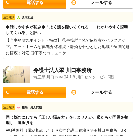
電話する
メールする
遺産相続
◆話しやすさが強み◆「よく話を聞いてくれる」「わかりやすく説明
してくれる」と評...
【当事務所のポイント・特徴】 ①事務所全体で依頼者をバックアッ
プ。アットホームな事務所 ②相続・離婚を中心とした地域の法律問題
に幅広く対応 ③丁寧なコミュニケー...
弁護士法人翠 川口事務所
埼玉県 川口市本町4-1-8 川口センタービル6階
電話する
メールする
離婚・男女問題
同じ悩むにしても「正しい悩み方」をしませんか。私たちが問題を整
理し、選択肢を...
◾️相談無料（電話相談も可） ◾️女性弁護士在籍 ◾️埼玉川口事務所 JR