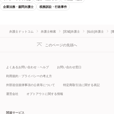
企業法務・顧問弁護士
税務訴訟・行政事件
弁護士ドットコム
弁護士検索
[宮城]弁護士
[仙台]弁護士
[
このページの先頭へ
よくあるお問い合わせ・ヘルプ
お問い合わせ窓口
利用規約・プライバシーの考え方
外部送信規律事項の公表等について
特定商取引法に関する表記
運営会社
オプトアウトに関する情報
関連サービス