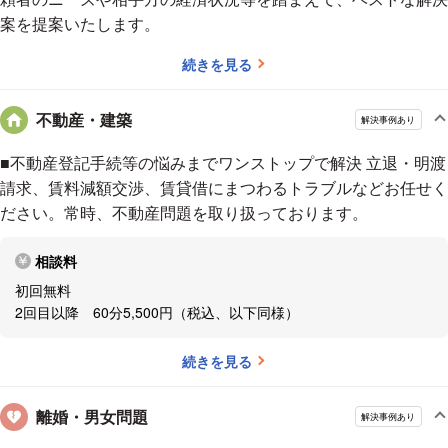
①気軽にご相談いただけるように
案を提案いたします。
•じっくりご相談いただけるように
相談時間を１時間
に設定
続きを見る
•できる限り、即日相談に応じます
②安心の料金体系
不動産・建築
解決事例あり
•分割払いにも対応します
•明確な料金体系（契約前に見積もりを出します）
■不動産登記手続等の悩みまでワンストップで解決 立退・明渡
•法テラス利用可能
請求、賃料減額交渉、賃貸借にまつわるトラブルなどお任せく
ださい。常時、不動産問題を取り扱っております。
③弁護士の取扱事件等について
•離婚、遺産相続、交通事故、債務整理、消費者問題等の一
相談料
般民事、
初回無料
契約書チェック、労務管理等の企業法務、刑事事件まで
2回目以降 60分5,500円（税込、以下同様）
幅広く取り扱っています
•迅速に行動します
続きを見る
•複雑な事案については、複数の弁護士で担当いたします
離婚・男女問題
④他士業との連携
解決事例あり
A.I.ステップでは、司法書士法人、土地家屋調査士法人、行