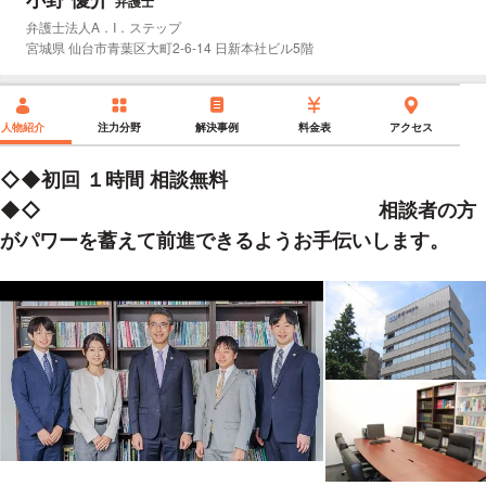
弁護士
所属事務所：
弁護士法人A．I．ステップ
所在地：
宮城県 仙台市青葉区大町2-6-14 日新本社ビル5階
人物紹介
注力分野
解決事例
料金表
アクセス
◇◆初回 １時間 相談無料
◆◇ 相談者の方
がパワーを蓄えて前進できるようお手伝いします。