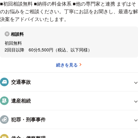
■初回相談無料 ■納得の料金体系 ■他の専門家と連携 まずはそ
政書士法人、
のお悩みをご相談ください。丁寧にお話をお聞きし、最適な解
社会保険労務士法人と連携をとっています
決案をアドバイスいたします。
また、税理士とも連携をとっています
これら士業が一体となって、充実した法律サービスを提供し
相談料
ます
初回無料
事務所URL
2回目以降 60分5,500円（税込、以下同様）
https://www.ais-lawyers.jp/
続きを見る
事務所の所在地
交通事故
https://www.ais-lawyers.jp/access.html
遺産相続
犯罪・刑事事件