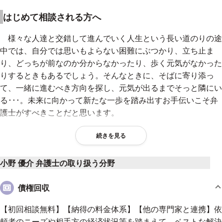
はじめて相談される方へ
様々な人達と交錯して進んでいく人生という長い道のりの途
中では、自分では思いもよらない困難にぶつかり、立ち止ま
り、どっちが前なのか分からなかったり、歩く元気がなかった
りするときもあるでしょう。そんなときに、そばに寄り添っ
て、一緒に進むべき方向を探し、元気が出るまでそっと隣にい
る･･･。未来に向かって新たな一歩を踏み出すお手伝いこそ弁
護士がすべきことだと思います。
私たちは、皆様が一歩を踏み出すお手伝いをしたいと思って
続きを見る
います。
そのため、私たちは広くご相談をお受けしたいと思っていま
小野 優介 弁護士の取り扱う分野
す。これまで敷居が高いと思われていた弁護士ですが、どう
ぞ、お気軽にご相談下さい。
債権回収
【初回相談無料】【納得の料金体系】【他の専門家と連携】依
弁護士法人A.I.ステップの特色
頼者のニーズや相手方の経済状況等を踏まえて、ベストな解決