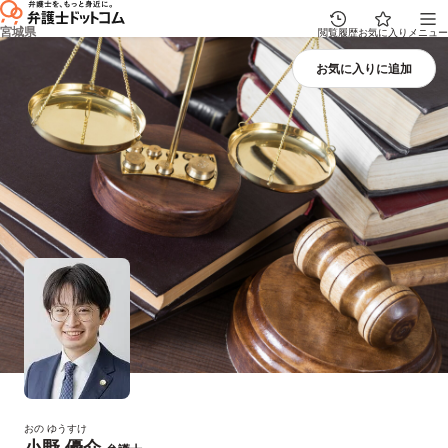
宮城県
閲覧履歴
お気に入り
メニュー
おの ゆうすけ
小野 優介
プロフィール