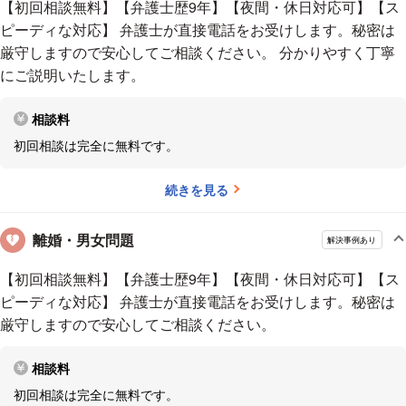
【初回相談無料】【弁護士歴9年】【夜間・休日対応可】【ス
特に初めて弁護士事務所にいらっしゃる方は、すごく緊張している方がほ
ピーディな対応】 弁護士が直接電話をお受けします。秘密は
とんどです。少しでも「話しやすそう」と思えたから、私の事務所に来て
厳守しますので安心してご相談ください。 分かりやすく丁寧
くれているのかなと思います。相談者と接するときには、まずは雑談をし
にご説明いたします。
て、「弁護士も普通の人ですよ」とわかってもらうことから始めていま
す。
――依頼者からはどんな印象だと言われますか？
「こんなに話
相談料
を聞いてもらえると思いませんでした」とよく言われます。
相談に来て
初回相談は完全に無料です。
いただいたら、とことん話を聞くようにしています。30分の相談時間であ
れば、25分は話を聞き、残り5分で「問題を解決するには、こういう方法
続きを見る
があります」「こんな手続きをしてはどうでしょうか？」と提案する形で
進めています。弁護士が一方的に話して時間が過ぎてしまった、というこ
離婚・男女問題
解決事例あり
とにはならないように気をつけています。
――依頼者の話を聞くときに
意識していることはありますか？
相談に来る方は感情的になってい
【初回相談無料】【弁護士歴9年】【夜間・休日対応可】【ス
ることが多いです。客観的な事実と感情的な部分を整理しながら話を聞
ピーディな対応】 弁護士が直接電話をお受けします。秘密は
き、事実の方に重きを置いて質問するようにしています。
また、あらか
厳守しますので安心してご相談ください。
じめ「できないことはできないと言いますからね」と伝えておきます。
依頼者の中には「弁護士に依頼したら何でもこちらの言い分が通る」と思
相談料
っている方もいます。法律に基づいて手続きを進めるので、弁護士でもで
初回相談は完全に無料です。
きることとできないことがあります。実現できないことを依頼者が望んで