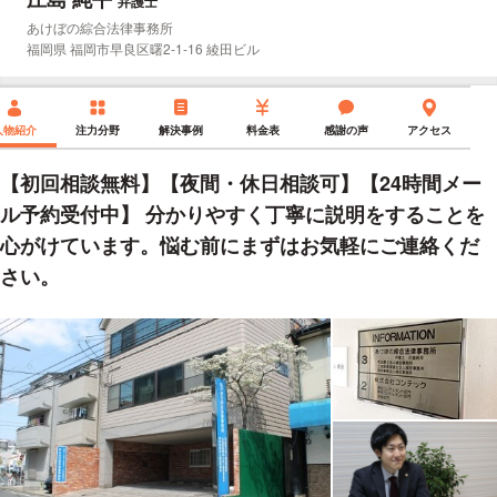
弁護士
所属事務所：
あけぼの綜合法律事務所
所在地：
福岡県 福岡市早良区曙2-1-16 綾田ビル
人物紹介
注力分野
解決事例
料金表
感謝の声
アクセス
【初回相談無料】【夜間・休日相談可】【24時間メー
ル予約受付中】 分かりやすく丁寧に説明をすることを
心がけています。悩む前にまずはお気軽にご連絡くだ
さい。