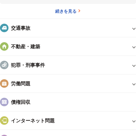
いる場合は、早めに「それはできません」と言います。正直に話すこと
続きを見る
で、依頼者は、「この弁護士は腹を割って話してくれている」と安心する
と思います。
お互い腹を割って話さないと、依頼者は自分にとって不都
交通事故
合なことをなかなか語ってくれません。不利なことも言ってもらった上
で、依頼者に最善の選択肢を提案するのが弁護士の仕事です。都合のいい
不動産・建築
ことばかり聞いて戦略を練っても、途中で辻褄が合わなくなり、うまくい
かない場合があります。言いにくいことでも打ち明けてもらえるよう、依
頼者とは本音でコミュニケーションをとることを心がけています。
依頼
犯罪・刑事事件
者の喜びが心の支え
――弁護士として活動してきた中で印象的だった
エピソードを教えてください。
全ての事件が印象に残っています
労働問題
が、特に覚えているのは、ある労働事件です。
依頼者は急に解雇をされ
てしまった方で、「家族もいるのに、これからどうすればいいのですか」
と相談にいらっしゃいました。すぐに労働審判を申し立て、2〜3か月ほど
債権回収
で解雇を撤回してもらえました。裁判になっていたら解決までに1〜2年か
かってもおかしくない案件だったので、早期解決ができ、依頼者にはとて
インターネット問題
も喜んでもらえました。
――依頼者の方の喜びが先生の喜びにもつなが
っているんですね。
そうですね。弁護士の仕事はきついことも多い