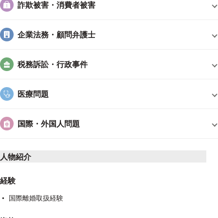
です。依頼者が喜んでくれることが、仕事の辛さを乗り越える力になって
詐欺被害・消費者被害
います。
――先生のプライベートについても伺っていきます。お休みの
日はどんなことをされていますか？
1歳半の子どもと遊んでいます。
企業法務・顧問弁護士
最近は家庭菜園も始めました。休みの日も事件のことを考えてしまうこと
があるので、子どもと遊んだり、土いじりをしたりすることで、強制的に
頭の中を空っぽにして仕事から離れるようにしています。
――今後の展
税務訴訟・行政事件
望を教えてください。
一件一件の事件を、これまで以上に丁寧に手
がけたいです。弁護士経験が長くなればなるほど同じような事件や似た争
医療問題
点が出てきますが、なんとなく、で事件を終わらせたくないと思っていま
す。初心を忘れずに、最後まで丁寧に事件と向き合っていきたいです。
国際・外国人問題
――法律トラブルを抱えて悩んでいる方にメッセージをお願いします。
色々な悩みを抱えている方がいらっしゃると思います。まずは、些細
なことでもいいので相談に来てもらえれば、色々なアドバイスができま
人物紹介
す。「とりあえず相談だけ」という気持ちで大丈夫です。ぜひお気軽にい
らしてください。
経験
国際離婚取扱経験