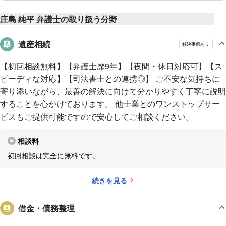
別府駅から徒歩１０分程度です。曙２丁目バス停から徒歩１分
がしたいと思うようになりました。大きい組織に属すると難しいかもしれ
です。
庄島 純平 弁護士の取り扱う分野
ないけれど、資格を取って独立すればそういう働き方ができるのではない
お車でお越しの際は、当事務所駐車場をご利用ください。
かと考え、資格取得に興味を持ちました。
資格試験の中でも、司法試験
相談料は、初回無料
です。
遺産相続
解決事例あり
が特に難しいことは知っていたので、挑戦しがいがあるなと思いました。
弁護士になれば人と密に関わる仕事ができるところにも惹かれて、ロース
【初回相談無料】【弁護士歴9年】【夜間・休日対応可】【ス
■最後に
クールに進学し、本格的に司法試験の勉強を始めました。
――独立に至
ピーディな対応】【司法書士との連携◎】 ご不安な気持ちに
るまでの経緯を教えてください。
司法試験に合格してから就職活動
寄り添いながら、最善の解決に向けて分かりやすく丁寧に説明
依頼者様にとっての最善の解決のために、全力を尽くします。
を始めたのですが、なかなかうまくいきませんでした。自分自身で仕事を
することを心がけております。 他士業とのワンストップサー
まずは、お気軽にご相談ください。
完結させたいという思いも強かったので、即独立することにしました。サ
ビスもご提供可能ですので安心してご相談ください。
ポートしてくださる先輩方にも恵まれて、今に至ります。
――事務所が
あけぼの綜合法律事務所
ある同じフロアに、司法書士や行政書士、税理士の先生もいらっしゃいま
相談料
す。
はい。離婚や相続、登記業務など、他士業のサポートが必要な
初回相談は完全に無料です。
https://akebono-law.com/
分野を手がけることも多く、協力して案件を進めていけるのでありがたい
環境だと思っています。
「こんなに話を聞いてもらえると思わなかっ
続きを見る
た」
――先生のところに相談に来る方は、何をきっかけにいらっしゃ
るんですか？
ベテランの弁護士がたくさんいる中、ベテランではな
借金・債務整理
い私を選んでくださる方は、「こんなことを相談したら怒られるのではな
いか」など弁護士に対して敷居の高さを感じている方が多いようです。