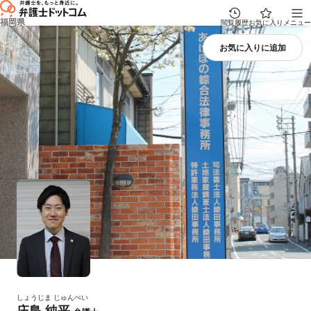
福岡県
閲覧履歴
お気に入り
メニュー
しょうじま じゅんぺい
庄島 純平
プロフィール