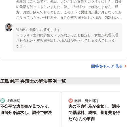
先生方にご相談です。先日、ナンパした女性とカラオケに行き、自分
の陰部を触ってもらいました。決して強制的にではありません。双
方、お酒は飲んでおりました。このように男性側が受け身となってお
こなってもらった性行為を、女性が被害届を出した場合、強制わいせ
つ罪として扱われるのでしょうか？男性が受け身の場合、強要や暴行
にあたらないと思うのですが如何でしょうか？
追加のご質問にお答えします。
特に積極的におこなってもらってはいないですが、同意は得たつもり
＞カラオケ室内に防犯カメラがなかったと仮定し、女性が無理矢理
です。
させられたと被害届を出した場合は受理されてしまうのでしょう
宜しくお願い致します。
か？
被害届とは，犯罪により被害を受けた者が被害を受けた事実を捜査
機関に申告するため作成する書面をいいます。被害届が出された場
合，警察は受理しなければならないとされています（犯罪捜査規範
回答をもっと見る
61条）。ただ，立件が難しいような事件では受理されないこともあ
るでしょう。今回のように客観的な証拠がなく，事前事後の経緯等
から立件が難しいと警察が判断する可能性は十分あると思います。
庄島 純平 弁護士の解決事例一覧
もっとも，被害届の受理イコール逮捕ではないので，被害届自体は
受理するけども，立件が困難であるため，捜査に着手しないという
こともあると思います。
遺産相続
離婚・男女問題
分野
分野
不公平な遺言書が見つかり、
夫の不貞行為が発覚し、調停
遺留分を請求し、調停で解決
で慰謝料、親権、養育費を得
たYさんの事例