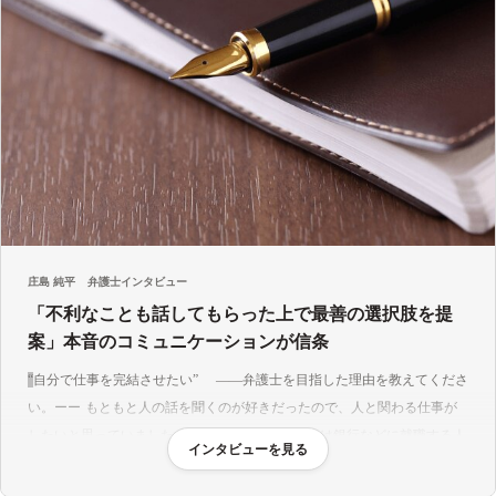
フロアには、弁護士の他に司法書士、行政書士、弁理士、土地
家屋調査士が常駐しております。
このように様々な専門家と連携できる体制が整っておりますの
で、依頼者様のあらゆるニーズに対応することができます。
また、建築紛争・土地・建物明け渡し請求・借地・借家でお悩
みの方もサポートしております。
専門的知見をもとに見通し・対応についてご説明しますので、
何なりとご相談下さいませ。
■相談方法など
庄島 純平
弁護士インタビュー
「不利なことも話してもらった上で最善の選択肢を提
お電話やメールでご連絡ください。
案」本音のコミュニケーションが信条
ご相談日時を調整させていただき，当事務所にて面談させてい
ただきます。
自分で仕事を完結させたい
――弁護士を目指した理由を教えてくださ
その際、
関係する資料一式をお持ちください。
い。
もともと人の話を聞くのが好きだったので、人と関わる仕事が
また、
事実経過をメモ書きにまとめていただくと相談がスムー
したいと思っていました。大学は商学部で、周りは銀行などに就職する人
インタビューを見る
ズ
になります。
が多く、当初は私も就職活動をしていました。
ただ、就職活動をするう
最寄駅は、地下鉄七隈線別府駅
です。
ちに、どうせ働くなら、最初から最後まで自分が関わって完結できる仕事