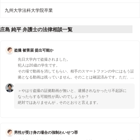
九州大学法科大学院卒業
庄島 純平 弁護士の法律相談一覧
盗撮 被害届 提出可能か
先日大学内で盗撮されました。
犯人は20歳の学生です。
その場で動画を消してもらい、相手のスマートファンの中にはもう証
拠となる動画は残っていません。そのことは確認済みです。ただ、相
手は内容確認書類にサインして犯行を認めています。
この場合被害届を出すことは可能でしょうか？
＞やはり盗撮の証拠動画が無いと、逮捕されなかったり不起訴に
なったらする可能性が高いのでしょうか？
絶対ではありませんが，そのとおりと言えます。
男性が受け身の場合の強制わいせつ罪