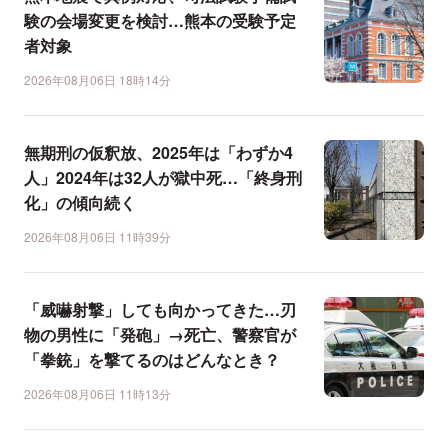
験の会場変更を検討…熊本の受験予定
者対象
2026年08月06日 18時14分
無期刑の仮釈放、2025年は「わずか4
人」2024年は32人が獄中死…「終身刑
化」の傾向続く
2026年08月06日 11時39分
「威嚇射撃」しても向かってきた…刃
物の男性に「発砲」→死亡、警察官が
「拳銃」を撃てるのはどんなとき？
2026年08月06日 11時13分