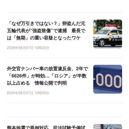
「なぜ万引きではない？」卵盗んだ元
五輪代表が“強盗致傷”で逮捕 最長で
は「無期」の重い容疑となったワケ
2026年08月07日 10時22分
外交官ナンバー車の放置違反金、2年で
「6626件」が時効…「ロシア」が半数
以上占める 情報公開で判明
2026年08月07日 10時09分
熊本地震で異例対応、司法試験予備試