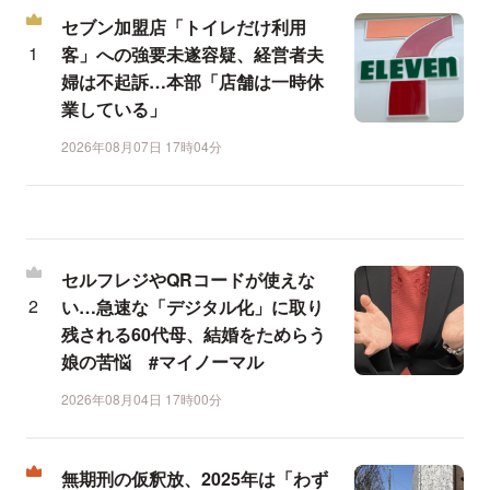
セブン加盟店「トイレだけ利用
客」への強要未遂容疑、経営者夫
婦は不起訴…本部「店舗は一時休
業している」
2026年08月07日 17時04分
セルフレジやQRコードが使えな
い…急速な「デジタル化」に取り
残される60代母、結婚をためらう
娘の苦悩 #マイノーマル
2026年08月04日 17時00分
無期刑の仮釈放、2025年は「わず