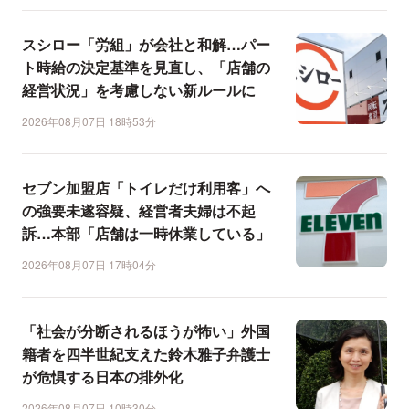
スシロー「労組」が会社と和解…パー
ト時給の決定基準を見直し、「店舗の
経営状況」を考慮しない新ルールに
2026年08月07日 18時53分
セブン加盟店「トイレだけ利用客」へ
の強要未遂容疑、経営者夫婦は不起
訴…本部「店舗は一時休業している」
2026年08月07日 17時04分
「社会が分断されるほうが怖い」外国
籍者を四半世紀支えた鈴木雅子弁護士
が危惧する日本の排外化
2026年08月07日 10時30分