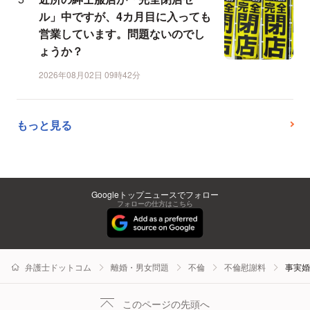
ル」中ですが、4カ月目に入っても
営業しています。問題ないのでし
ょうか？
2026年08月02日 09時42分
もっと見る
Googleトップニュースでフォロー
フォローの仕方はこちら
弁護士ドットコム
離婚・男女問題
不倫
不倫慰謝料
事実婚
このページの先頭へ