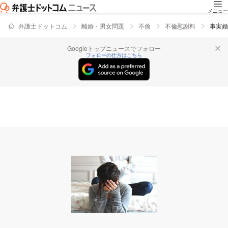
メニュー
弁護士ドットコム
離婚・男女問題
不倫
不倫慰謝料
事実婚
Googleトップニュースでフォロー
フォローの仕方はこちら