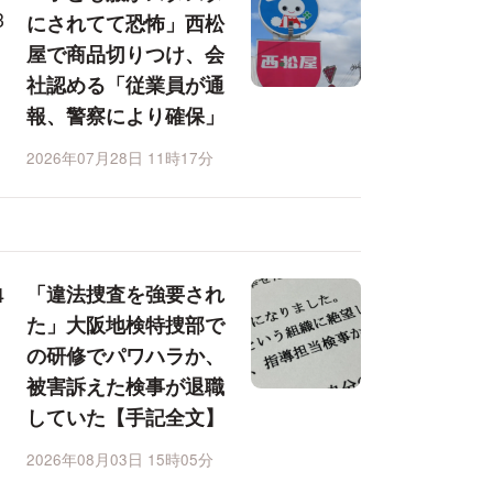
にされてて恐怖」西松
屋で商品切りつけ、会
社認める「従業員が通
報、警察により確保」
2026年07月28日 11時17分
「違法捜査を強要され
た」大阪地検特捜部で
の研修でパワハラか、
被害訴えた検事が退職
していた【手記全文】
2026年08月03日 15時05分