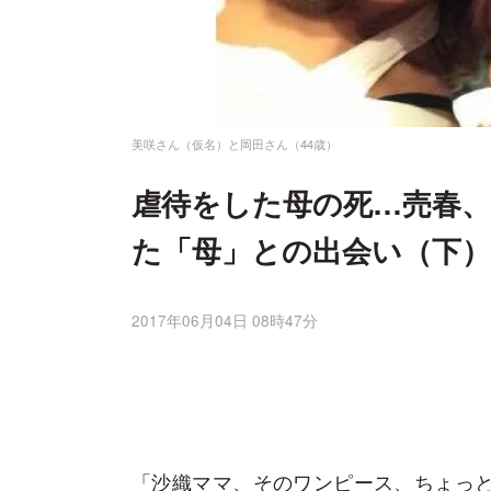
美咲さん（仮名）と岡田さん（44歳）
虐待をした母の死…売春
た「母」との出会い（下）
2017年06月04日 08時47分
「沙織ママ、そのワンピース、ちょっと