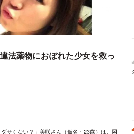
、違法薬物におぼれた少女を救っ
ダサくない？」美咲さん（仮名・23歳）は、岡