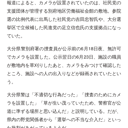
報道によると、カメラが設置されていたのは、社民党の
支援団体が管理する別府地区労働福祉会館の敷地。参院
選の比例代表に出馬した社民党の吉田忠智氏や、大分選
挙区で立候補した民進党の足立信也氏の支援拠点になっ
ていた。
大分県警別府署の捜査員が公示前の6月18日夜、無許可
でカメラを設置した。公示翌日の6月23日、施設の職員
が敷地内を草刈りしたあと、カメラをみつけて確認した
ところ、施設への人の出入りなどが録画されていたとい
う。
大分県警は「不適切な行為だった」「捜査のためにカメ
ラを設置した」「草が生い茂っていたため、警察官が公
道に準ずる場所と思い込んだ」と説明している。だが、
県内の野党関係者から「選挙への不当な介入だ」といっ
た批判があがっているようだ。