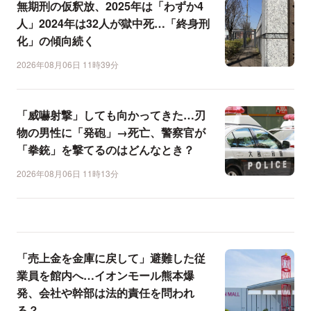
無期刑の仮釈放、2025年は「わずか4
人」2024年は32人が獄中死…「終身刑
化」の傾向続く
2026年08月06日 11時39分
「威嚇射撃」しても向かってきた…刃
物の男性に「発砲」→死亡、警察官が
「拳銃」を撃てるのはどんなとき？
2026年08月06日 11時13分
「売上金を金庫に戻して」避難した従
業員を館内へ…イオンモール熊本爆
発、会社や幹部は法的責任を問われ
る？