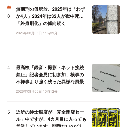
無期刑の仮釈放、2025年は「わず
か4人」2024年は32人が獄中死…
「終身刑化」の傾向続く
2026年08月06日 11時39分
最高検「録音・撮影・ネット接続
禁止」記者会見に初参加、検事の
不祥事より強く残った異様な風景
2026年08月05日 10時12分
近所の紳士服店が「完全閉店セー
ル」中ですが、4カ月目に入っても
営業しています。問題ないのでし