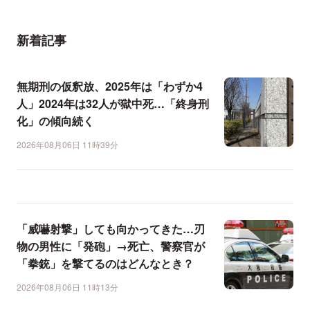
新着記事
無期刑の仮釈放、2025年は「わずか4
人」2024年は32人が獄中死…「終身刑
化」の傾向続く
2026年08月06日 11時39分
「威嚇射撃」しても向かってきた…刃
物の男性に「発砲」→死亡、警察官が
「拳銃」を撃てるのはどんなとき？
2026年08月06日 11時13分