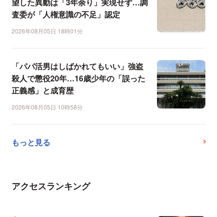
望した異動は「3年余り」実現せず…調
査委が「人権意識の不足」認定
2026年08月05日 18時01分
「パパ活男はしばかれてもいい」強盗
殺人で懲役20年…16歳少年の「誤った
正義感」と成育歴
2026年08月05日 10時58分
もっと見る
アクセスランキング