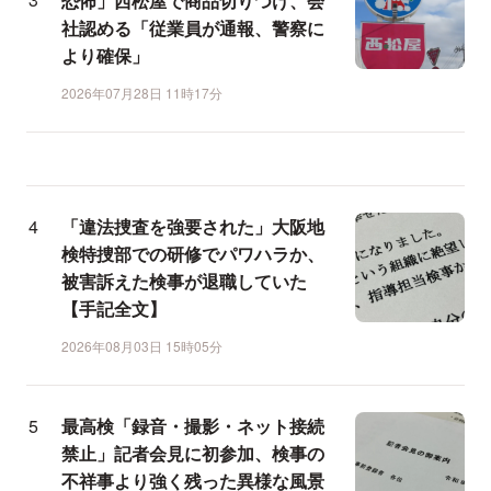
恐怖」西松屋で商品切りつけ、会
社認める「従業員が通報、警察に
より確保」
2026年07月28日 11時17分
「違法捜査を強要された」大阪地
検特捜部での研修でパワハラか、
被害訴えた検事が退職していた
【手記全文】
2026年08月03日 15時05分
最高検「録音・撮影・ネット接続
禁止」記者会見に初参加、検事の
不祥事より強く残った異様な風景