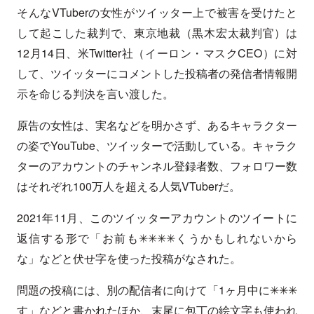
そんなVTuberの女性がツイッター上で被害を受けたと
して起こした裁判で、東京地裁（黒木宏太裁判官）は
12月14日、米Twitter社（イーロン・マスクCEO）に対
して、ツイッターにコメントした投稿者の発信者情報開
示を命じる判決を言い渡した。
原告の女性は、実名などを明かさず、あるキャラクター
の姿でYouTube、ツイッターで活動している。キャラク
ターのアカウントのチャンネル登録者数、フォロワー数
はそれぞれ100万人を超える人気VTuberだ。
2021年11月、このツイッターアカウントのツイートに
返信する形で「お前も✳✳✳✳くうかもしれないから
な」などと伏せ字を使った投稿がなされた。
問題の投稿には、別の配信者に向けて「1ヶ月中に✳✳✳
す」などと書かれたほか、末尾に包丁の絵文字も使われ