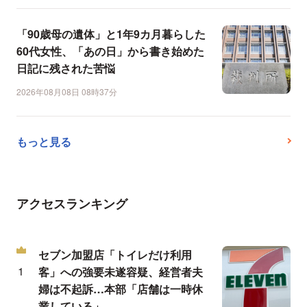
「90歳母の遺体」と1年9カ月暮らした
60代女性、「あの日」から書き始めた
日記に残された苦悩
2026年08月08日 08時37分
もっと見る
アクセスランキング
セブン加盟店「トイレだけ利用
客」への強要未遂容疑、経営者夫
婦は不起訴…本部「店舗は一時休
業している」