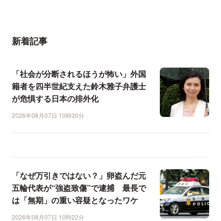
新着記事
「社会が分断されるほうが怖い」外国
籍者を四半世紀支えた鈴木雅子弁護士
が危惧する日本の排外化
2026年08月07日 10時30分
「なぜ万引きではない？」卵盗んだ元
五輪代表が“強盗致傷”で逮捕 最長で
は「無期」の重い容疑となったワケ
2026年08月07日 10時22分