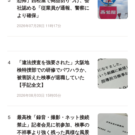
恐怖」西松屋で商品切りつけ、会
社認める「従業員が通報、警察に
より確保」
2026年07月28日 11時17分
「違法捜査を強要された」大阪地
検特捜部での研修でパワハラか、
被害訴えた検事が退職していた
【手記全文】
2026年08月03日 15時05分
最高検「録音・撮影・ネット接続
禁止」記者会見に初参加、検事の
不祥事より強く残った異様な風景