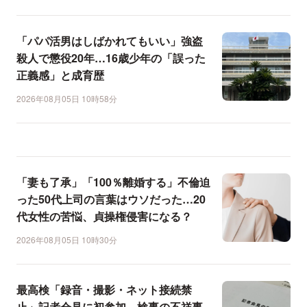
「パパ活男はしばかれてもいい」強盗
殺人で懲役20年…16歳少年の「誤った
正義感」と成育歴
2026年08月05日 10時58分
「妻も了承」「100％離婚する」不倫迫
った50代上司の言葉はウソだった…20
代女性の苦悩、貞操権侵害になる？
2026年08月05日 10時30分
最高検「録音・撮影・ネット接続禁
止」記者会見に初参加、検事の不祥事