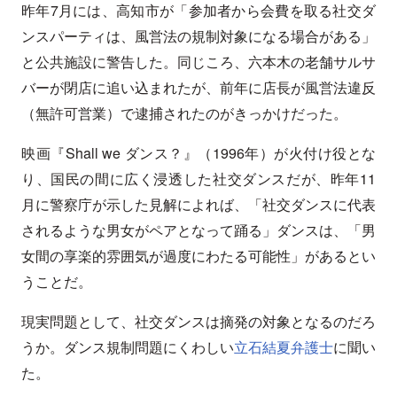
昨年7月には、高知市が「参加者から会費を取る社交ダ
ンスパーティは、風営法の規制対象になる場合がある」
と公共施設に警告した。同じころ、六本木の老舗サルサ
バーが閉店に追い込まれたが、前年に店長が風営法違反
（無許可営業）で逮捕されたのがきっかけだった。
映画『Shall we ダンス？』（1996年）が火付け役とな
り、国民の間に広く浸透した社交ダンスだが、昨年11
月に警察庁が示した見解によれば、「社交ダンスに代表
されるような男女がペアとなって踊る」ダンスは、「男
女間の享楽的雰囲気が過度にわたる可能性」があるとい
うことだ。
現実問題として、社交ダンスは摘発の対象となるのだろ
うか。ダンス規制問題にくわしい
立石結夏弁護士
に聞い
た。