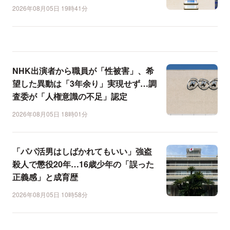
2026年08月05日 19時41分
NHK出演者から職員が「性被害」、希
望した異動は「3年余り」実現せず…調
査委が「人権意識の不足」認定
2026年08月05日 18時01分
「パパ活男はしばかれてもいい」強盗
殺人で懲役20年…16歳少年の「誤った
正義感」と成育歴
2026年08月05日 10時58分