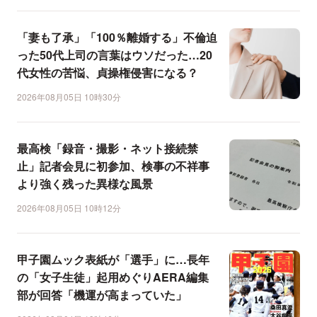
「妻も了承」「100％離婚する」不倫迫
った50代上司の言葉はウソだった…20
代女性の苦悩、貞操権侵害になる？
2026年08月05日 10時30分
最高検「録音・撮影・ネット接続禁
止」記者会見に初参加、検事の不祥事
より強く残った異様な風景
2026年08月05日 10時12分
甲子園ムック表紙が「選手」に…長年
の「女子生徒」起用めぐりAERA編集
部が回答「機運が高まっていた」