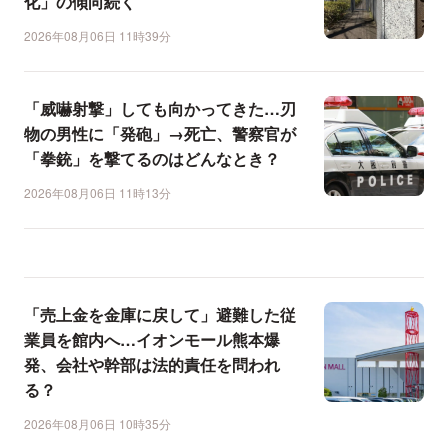
化」の傾向続く
2026年08月06日 11時39分
「威嚇射撃」しても向かってきた…刃
物の男性に「発砲」→死亡、警察官が
「拳銃」を撃てるのはどんなとき？
2026年08月06日 11時13分
「売上金を金庫に戻して」避難した従
業員を館内へ…イオンモール熊本爆
発、会社や幹部は法的責任を問われ
る？
2026年08月06日 10時35分