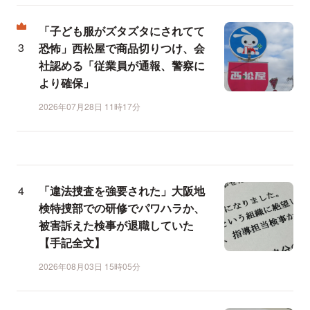
「子ども服がズタズタにされてて
恐怖」西松屋で商品切りつけ、会
社認める「従業員が通報、警察に
より確保」
2026年07月28日 11時17分
「違法捜査を強要された」大阪地
検特捜部での研修でパワハラか、
被害訴えた検事が退職していた
【手記全文】
2026年08月03日 15時05分