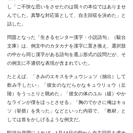
し「ご不快な思いをさせたのは我々の本位ではありませ
んでした。真摯な対応策として、自主回収を決めた」と
話した。
問題となった「生きるセンター漢字・小説語句」（駿台
文庫）は、例文中のカタカナを漢字に置き換え、選択肢
の中から同じ漢字がある語句を選ぶ形式の設問だが、そ
の例文に不適切な表現が含まれていた。
たとえば、「きみのエキスをチュウシュツ（抽出）して
飲み干したい」「彼女のなだらかなキュウリョウ（丘
陵）をうっとりと眺めた」「彼女の体のユル（緩）やか
なラインが僕をほっとさせる」「胸のでかさに俺はキョ
ソ（挙措）を失った」などといった内容で、「教材」と
しては首をかしげるような例文だ。
駿河台学園によれば、1月14日の朝から自主回収を求め