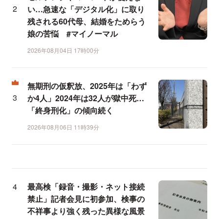
い…急速な「デジタル化」に取り
残される60代母、結婚をためらう
娘の苦悩 #マイノーマル
2026年08月04日 17時00分
無期刑の仮釈放、2025年は「わず
か4人」2024年は32人が獄中死…
「終身刑化」の傾向続く
2026年08月06日 11時39分
最高検「録音・撮影・ネット接続
禁止」記者会見に初参加、検事の
不祥事より強く残った異様な風景