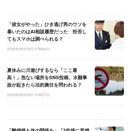
「彼女がやった」ひき逃げ男のウソを
暴いたのはAI相談履歴だった 拒否し
てもスマホは調べられる？
2026年08月09日 07時46分
夏休みに川遊びするなら「ここ最
高！」危ない場所をSNS投稿、水難事
故が起きたら法的責任を問われる？
2026年08月09日 07時37分
「離婚後も体の関係を」「3年後に再婚