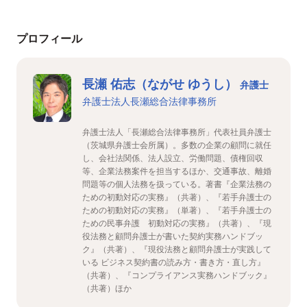
プロフィール
長瀬 佑志（ながせ ゆうし）
弁護士
弁護士法人長瀬総合法律事務所
弁護士法人「長瀬総合法律事務所」代表社員弁護士
（茨城県弁護士会所属）。多数の企業の顧問に就任
し、会社法関係、法人設立、労働問題、債権回収
等、企業法務案件を担当するほか、交通事故、離婚
問題等の個人法務を扱っている。著書『企業法務の
ための初動対応の実務』（共著）、『若手弁護士の
ための初動対応の実務』（単著）、『若手弁護士の
ための民事弁護 初動対応の実務』（共著）、『現
役法務と顧問弁護士が書いた契約実務ハンドブッ
ク』（共著）、『現役法務と顧問弁護士が実践して
いる ビジネス契約書の読み方・書き方・直し方』
（共著）、『コンプライアンス実務ハンドブック』
（共著）ほか