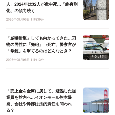
人」2024年は32人が獄中死…「終身刑
化」の傾向続く
2026年08月06日 11時39分
「威嚇射撃」しても向かってきた…刃
物の男性に「発砲」→死亡、警察官が
「拳銃」を撃てるのはどんなとき？
2026年08月06日 11時13分
「売上金を金庫に戻して」避難した従
業員を館内へ…イオンモール熊本爆
発、会社や幹部は法的責任を問われ
る？