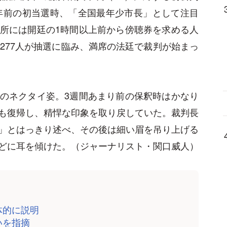
1年前の初当選時、「全国最年少市長」として注目
所には開廷の1時間以上前から傍聴券を求める人
277人が抽選に臨み、満席の法廷で裁判が始まっ
のネクタイ姿。3週間あまり前の保釈時はかなり
も復帰し、精悍な印象を取り戻していた。裁判長
」とはっきり述べ、その後は細い眉を吊り上げる
どに耳を傾けた。（ジャーナリスト・関口威人）
体的に説明
いを指摘