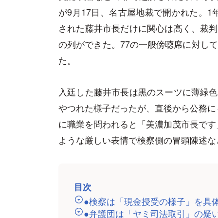
が9月17日、名古屋地裁で開かれた。
された藤井市長だけに関心は高く、裁判
の列ができた。77の一般傍聴席に対して
た。
入廷した藤井市長は黒のスーツに薄緑色
やつれた様子だったが、直後から公務に
に職業を問われると「美濃加茂市長です
ような厳しい表情で検察側の冒頭陳述な
目次
●検察は「現金授受の様子」を具
●弁護団は「ヤミ司法取引」の疑