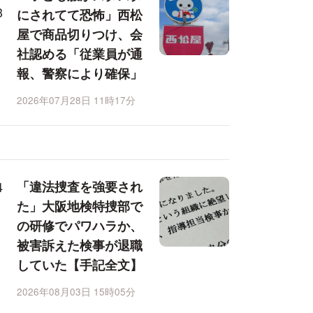
にされてて恐怖」西松
屋で商品切りつけ、会
社認める「従業員が通
報、警察により確保」
2026年07月28日 11時17分
「違法捜査を強要され
た」大阪地検特捜部で
の研修でパワハラか、
被害訴えた検事が退職
していた【手記全文】
2026年08月03日 15時05分