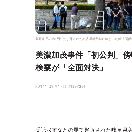
藤井市長の第1回公判が開かれた名古屋地裁前に集まった報道関係
美濃加茂事件「初公判」傍
検察が「全面対決」
2014年09月17日 21時23分
受託収賄などの罪で起訴された岐阜県美