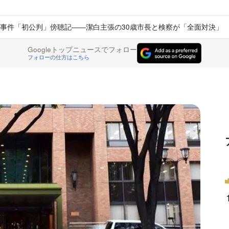
事件「初公判」傍聴記――潔白主張の30歳市長と検察が「全面対決」
Googleトップニュースでフォロー
フォローの仕方はこちら