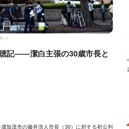
者たち
聴記――潔白主張の30歳市長と
濃加茂市の藤井浩人市長（30）に対する初公判