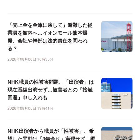
「売上金を金庫に戻して」避難した従
業員を館内へ…イオンモール熊本爆
発、会社や幹部は法的責任を問われ
る？
2026年08月06日 10時35分
NHK職員の性被害問題、「出演者」は
現在番組出演せず…被害者との「接触
回避」申し入れも
2026年08月05日 19時41分
NHK出演者から職員が「性被害」、希
望した異動は「3年余り」実現せず…調