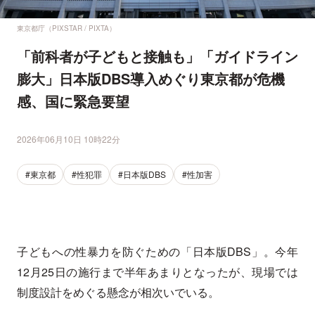
東京都庁（PIXSTAR / PIXTA）
「前科者が子どもと接触も」「ガイドライン
膨大」日本版DBS導入めぐり東京都が危機
感、国に緊急要望
2026年06月10日 10時22分
#東京都
#性犯罪
#日本版DBS
#性加害
子どもへの性暴力を防ぐための「日本版DBS」。今年
12月25日の施行まで半年あまりとなったが、現場では
制度設計をめぐる懸念が相次いでいる。