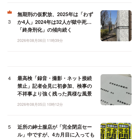
無期刑の仮釈放、2025年は「わず
か4人」2024年は32人が獄中死…
「終身刑化」の傾向続く
2026年08月06日 11時39分
最高検「録音・撮影・ネット接続
禁止」記者会見に初参加、検事の
不祥事より強く残った異様な風景
2026年08月05日 10時12分
近所の紳士服店が「完全閉店セー
ル」中ですが、4カ月目に入っても