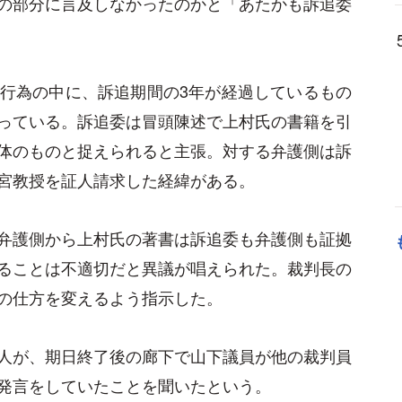
の部分に言及しなかったのかと「あたかも訴追委
行為の中に、訴追期間の3年が経過しているもの
っている。訴追委は冒頭陳述で上村氏の書籍を引
体のものと捉えられると主張。対する弁護側は訴
宮教授を証人請求した経緯がある。
弁護側から上村氏の著書は訴追委も弁護側も証拠
ることは不適切だと異議が唱えられた。裁判長の
の仕方を変えるよう指示した。
人が、期日終了後の廊下で山下議員が他の裁判員
発言をしていたことを聞いたという。