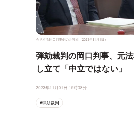
会見する岡口判事側の弁護団（2023年11月1日）
弾劾裁判の岡口判事、元法
し立て「中立ではない」
2023年11月01日 15時38分
#弾劾裁判