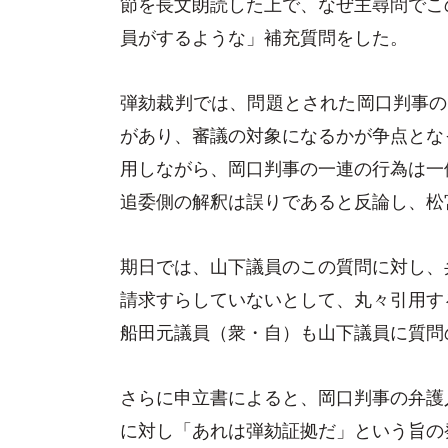
節を長文朗読した上で、なぜ主尋問でこ
員がするような」補充質問をした。
弾劾裁判では、問題とされた岡口判事の
があり、審議の対象になるかが争点とな
用しながら、岡口判事の一連の行為は一
追委側の解釈は誤りであると反論し、松
期日では、山下議員のこの質問に対し、
請求すらしていないとして、丸々引用す
船田元議員（衆・自）も山下議員に質問
さらに申立書によると、岡口判事の弁護
に対し「あれは弾劾証拠だ」という旨の