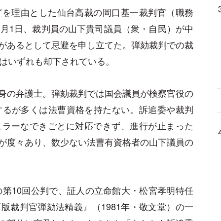
どを理由とした仙台高裁の岡口基一裁判官（職務
1月1日、裁判員の山下貴司議員（衆・自民）が中
があるとして忌避を申し立てた。弾劾裁判での裁
件はいずれも却下されている。
身の弁護士。弾劾裁判では国会議員が検察官役の
するが多くは法曹資格を持たない。訴追委や裁判
ュラーなできごとに対応できず、進行が止まった
が度々あり、数少ない法曹有資格者の山下議員の
の第10回公判で、証人の立命館大・松宮孝明特任
版裁判官弾劾法精義』（1981年・敬文堂）の一