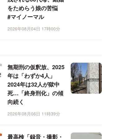
をためらう娘の苦悩
#マイノーマル
2026年08月04日 17時00分
無期刑の仮釈放、2025
年は「わずか4人」
2024年は32人が獄中
死…「終身刑化」の傾
向続く
2026年08月06日 11時39分
最高検「録音・撮影・