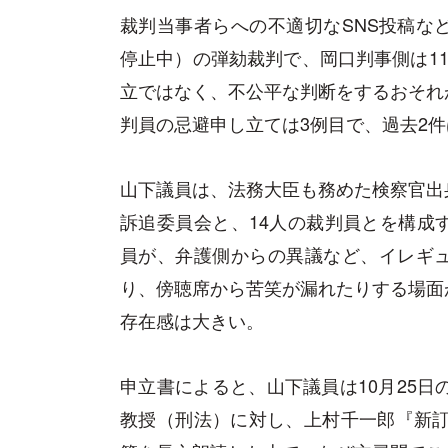
裁判当事者らへの不適切なSNS投稿な
停止中）の弾劾裁判で、岡口判事側は1
立ではなく、不公平な判断をするおそれ
判員の忌避申し立ては3例目で、過去2
山下議員は、法務大臣も務めた検察官出
訴追委員会と、14人の裁判員とを構成
員が、弁護側からの異議など、イレギ
り、傍聴席から苦笑が漏れたりする場面
存在感は大きい。
申立書によると、山下議員は10月25日
教授（刑法）に対し、上村千一郎『新訂