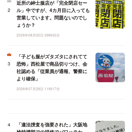
近所の紳士服店が「完全閉店セー
ル」中ですが、4カ月目に入っても
営業しています。問題ないのでし
ょうか？
2026年08月02日 09時42分
「子ども服がズタズタにされてて
恐怖」西松屋で商品切りつけ、会
社認める「従業員が通報、警察に
より確保」
2026年07月28日 11時17分
「違法捜査を強要された」大阪地
検特捜部での研修でパワハラか、