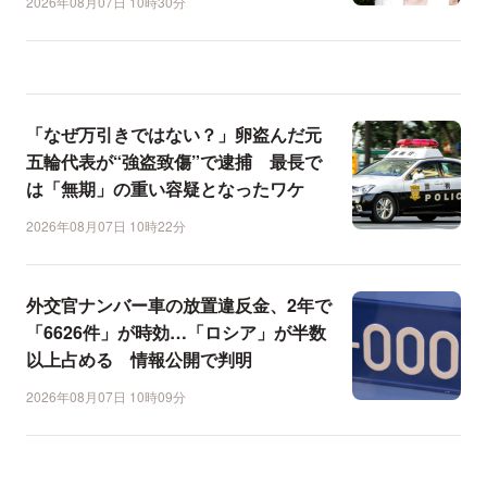
2026年08月07日 10時30分
「なぜ万引きではない？」卵盗んだ元
五輪代表が“強盗致傷”で逮捕 最長で
は「無期」の重い容疑となったワケ
2026年08月07日 10時22分
外交官ナンバー車の放置違反金、2年で
「6626件」が時効…「ロシア」が半数
以上占める 情報公開で判明
2026年08月07日 10時09分