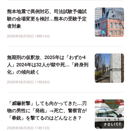
熊本地震で異例対応、司法試験予備試
験の会場変更を検討…熊本の受験予定
者対象
2026年08月06日 18時14分
無期刑の仮釈放、2025年は「わずか4
人」2024年は32人が獄中死…「終身刑
化」の傾向続く
2026年08月06日 11時39分
「威嚇射撃」しても向かってきた…刃
物の男性に「発砲」→死亡、警察官が
「拳銃」を撃てるのはどんなとき？
2026年08月06日 11時13分