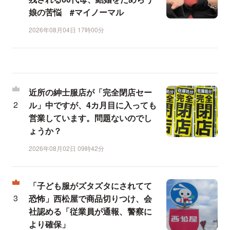
娘の苦悩 #マイノーマル
2026年08月04日 17時00分
近所の紳士服店が「完全閉店セー
ル」中ですが、4カ月目に入っても
営業しています。問題ないのでし
ょうか？
2026年08月02日 09時42分
「子ども服がズタズタにされてて
恐怖」西松屋で商品切りつけ、会
社認める「従業員が通報、警察に
より確保」