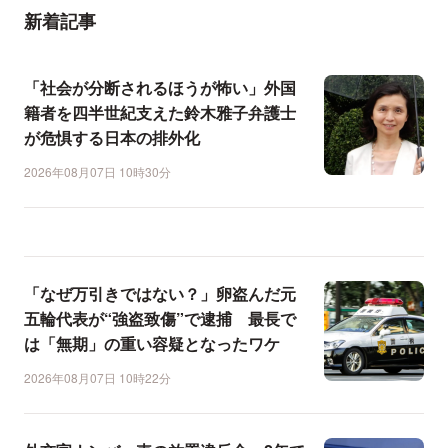
新着記事
「社会が分断されるほうが怖い」外国
籍者を四半世紀支えた鈴木雅子弁護士
が危惧する日本の排外化
2026年08月07日 10時30分
「なぜ万引きではない？」卵盗んだ元
五輪代表が“強盗致傷”で逮捕 最長で
は「無期」の重い容疑となったワケ
2026年08月07日 10時22分