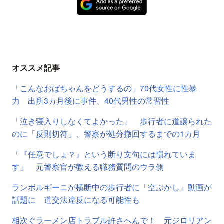
オススメ記事
「こんなおばちゃんをどうするの」70代女性に性暴
力 出所3カ月後に事件、40代男性の常習性
「泣き寝入りしなくてよかった」 歩行者に道譲られた
のに「反則切符」、警察が処分撤回するまでの1カ月
「『任意でしょ？』という断り文句には慣れていま
す」 元警察官が教える職務質問のウラ側
ランボルギーニが横断中の歩行者に「空ぶかし」動画が
話題に 道交法違反になる可能性も
相次ぐラーメン店トラブル許さへんで！ 元ジロリアン