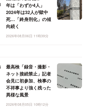
年は「わずか4人」
2024年は32人が獄中
死…「終身刑化」の傾
向続く
2026年08月06日 11時39分
最高検「録音・撮影・
ネット接続禁止」記者
会見に初参加、検事の
不祥事より強く残った
異様な風景
2026年08月05日 10時12分