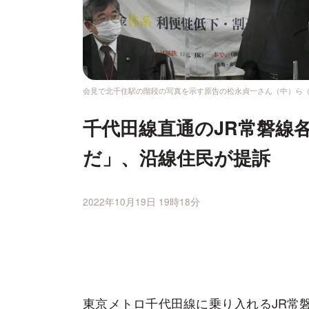
会見で北千住駅の階段の写真を示す原告の松永貞一さん（中）ら（2
千代田線直通のJR常磐線
だ」、沿線住民が提訴
2022年10月19日 19時18分
東京メトロ千代田線に乗り入れるJR常磐