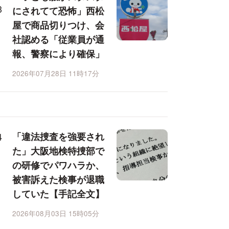
にされてて恐怖」西松
屋で商品切りつけ、会
社認める「従業員が通
報、警察により確保」
2026年07月28日 11時17分
「違法捜査を強要され
た」大阪地検特捜部で
の研修でパワハラか、
被害訴えた検事が退職
していた【手記全文】
2026年08月03日 15時05分