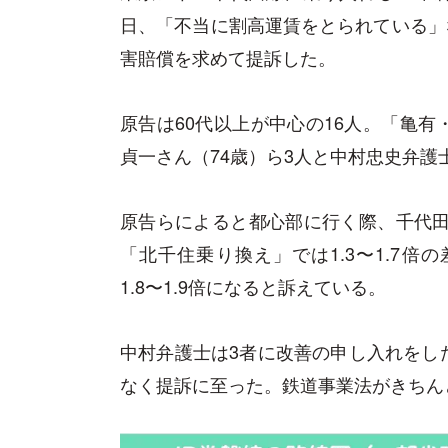
日、「不当に割高運賃をとられている」な
害賠償を求めて提訴した。
原告は60代以上が中心の16人。「亀
貞一さん（74歳）ら3人と中村忠史弁護
原告らによると都心部に行く際、千代田
「北千住乗り換え」では1.3〜1.7
1.8〜1.9倍になると訴えている。
中村弁護士は3者に改善の申し入れをし
なく提訴に至った。鉄道事業法がきちん