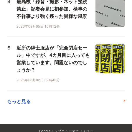
最高検「録音・撮影・ネット接続
禁止」記者会見に初参加、検事の
不祥事より強く残った異様な風景
2026年08月05日 10時12分
近所の紳士服店が「完全閉店セー
ル」中ですが、4カ月目に入っても
営業しています。問題ないのでし
ょうか？
2026年08月02日 09時42分
もっと見る
Googleトップニュースでフォロー