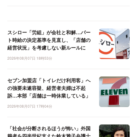
スシロー「労組」が会社と和解…パー
ト時給の決定基準を見直し、「店舗の
経営状況」を考慮しない新ルールに
2026年08月07日 18時53分
セブン加盟店「トイレだけ利用客」へ
の強要未遂容疑、経営者夫婦は不起
訴…本部「店舗は一時休業している」
2026年08月07日 17時04分
「社会が分断されるほうが怖い」外国
籍者を四半世紀支えた鈴木雅子弁護士