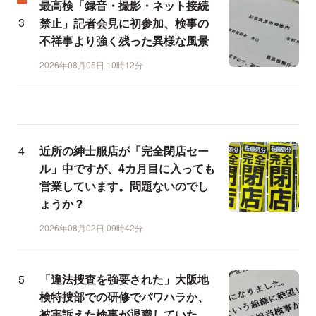
最高検「録音・撮影・ネット接続
禁止」記者会見に初参加、検事の
不祥事より強く残った異様な風景
2026年08月05日 10時12分
近所の紳士服店が「完全閉店セー
ル」中ですが、4カ月目に入っても
営業しています。問題ないのでし
ょうか？
2026年08月02日 09時42分
「違法捜査を強要された」大阪地
検特捜部での研修でパワハラか、
被害訴えた検事が退職していた