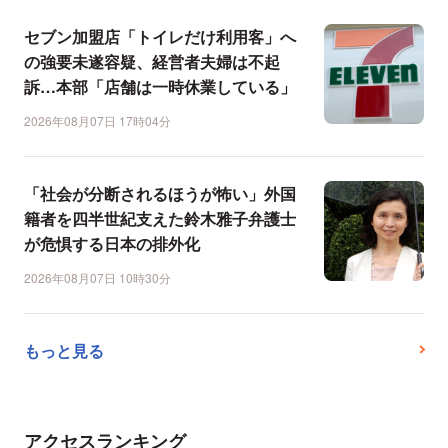
セブン加盟店「トイレだけ利用客」へ
の強要未遂容疑、経営者夫婦は不起
訴…本部「店舗は一時休業している」
2026年08月07日 17時04分
「社会が分断されるほうが怖い」外国
籍者を四半世紀支えた鈴木雅子弁護士
が危惧する日本の排外化
2026年08月07日 10時30分
もっと見る
アクセスランキング