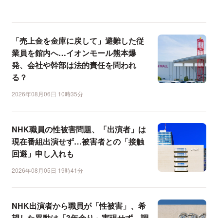
「売上金を金庫に戻して」避難した従
業員を館内へ…イオンモール熊本爆
発、会社や幹部は法的責任を問われ
る？
2026年08月06日 10時35分
NHK職員の性被害問題、「出演者」は
現在番組出演せず…被害者との「接触
回避」申し入れも
2026年08月05日 19時41分
NHK出演者から職員が「性被害」、希
望した異動は「3年余り」実現せず…調