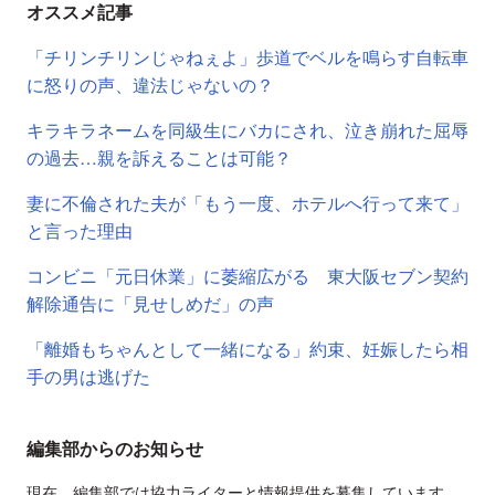
オススメ記事
「チリンチリンじゃねぇよ」歩道でベルを鳴らす自転車
に怒りの声、違法じゃないの？
キラキラネームを同級生にバカにされ、泣き崩れた屈辱
の過去…親を訴えることは可能？
妻に不倫された夫が「もう一度、ホテルへ行って来て」
と言った理由
コンビニ「元日休業」に萎縮広がる 東大阪セブン契約
解除通告に「見せしめだ」の声
「離婚もちゃんとして一緒になる」約束、妊娠したら相
手の男は逃げた
編集部からのお知らせ
現在、編集部では協力ライターと情報提供を募集しています。