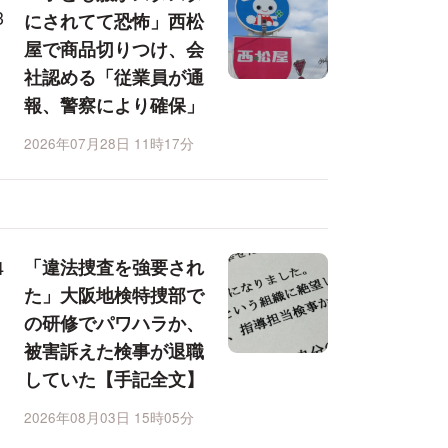
にされてて恐怖」西松
屋で商品切りつけ、会
社認める「従業員が通
報、警察により確保」
2026年07月28日 11時17分
「違法捜査を強要され
た」大阪地検特捜部で
の研修でパワハラか、
被害訴えた検事が退職
していた【手記全文】
2026年08月03日 15時05分