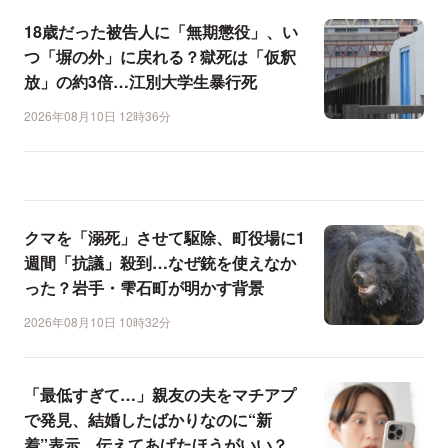
18歳だった被告人に「無期懲役」、い
つ「塀の外」に戻れる？獄死は「仮釈
放」の約3倍…江別大学生暴行死
2026年08月10日 12時36分
クマを「溺死」させて駆除、町役場に1
週間「抗議」殺到…なぜ銃を使えなか
った？岩手・雫石町が明かす背景
2026年08月10日 10時32分
「最低すぎて…」親友の夫をマチアプ
で発見、結婚したばかりなのに“新
着”表示…伝えてあげたほうがいい？