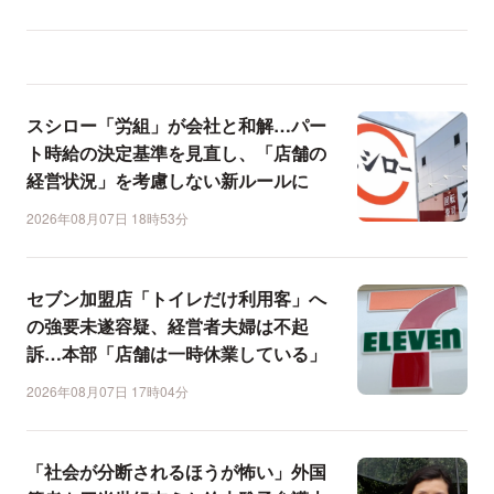
スシロー「労組」が会社と和解…パー
ト時給の決定基準を見直し、「店舗の
経営状況」を考慮しない新ルールに
2026年08月07日 18時53分
セブン加盟店「トイレだけ利用客」へ
の強要未遂容疑、経営者夫婦は不起
訴…本部「店舗は一時休業している」
2026年08月07日 17時04分
「社会が分断されるほうが怖い」外国