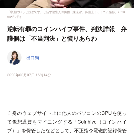
「率直にいうと残念です」と話す被告人の男性（東京都、弁護士ドットコム撮影、2020
年2月7日）
逆転有罪のコインハイブ事件、判決詳報 弁
護側は「不当判決」と憤りあらわ
出口絢
2020年02月07日 16時14分
自身のウェブサイト上に他人のパソコンのCPUを使っ
て仮想通貨をマイニングする「Coinhive（コインハイ
ブ）」を保管したなどとして、不正指令電磁的記録保管