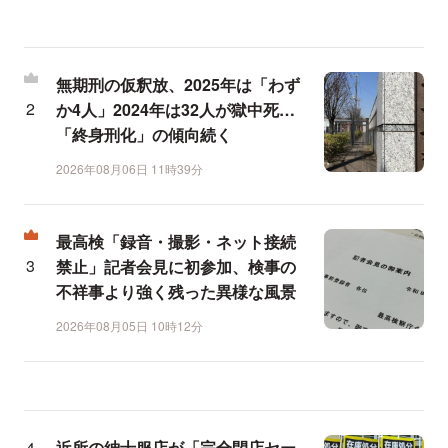
無期刑の仮釈放、2025年は「わず
か4人」2024年は32人が獄中死…
「終身刑化」の傾向続く
2026年08月06日 11時39分
最高検「録音・撮影・ネット接続
禁止」記者会見に初参加、検事の
不祥事より強く残った異様な風景
2026年08月05日 10時12分
近所の紳士服店が「完全閉店セー