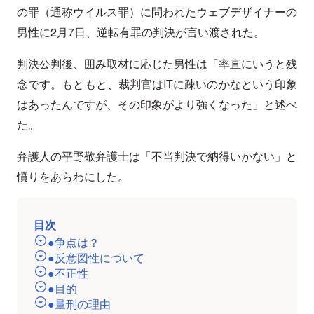
の罪（通称ウイルス罪）に問われたウェブデザイナーの
男性に2月7日、逆転有罪の判決が言い渡された。
判決公判後、囲み取材に応じた男性は「率直にいうと残
念です。もともと、裁判官はITに疎いのかなという印象
はあったんですが、その印象がより強くなった」と述べ
た。
弁護人の平野敬弁護士は「不当判決で納得いかない」と
憤りをあらわにした。
目次
●争点は？
●反意図性について
●不正性
●目的
●量刑の理由