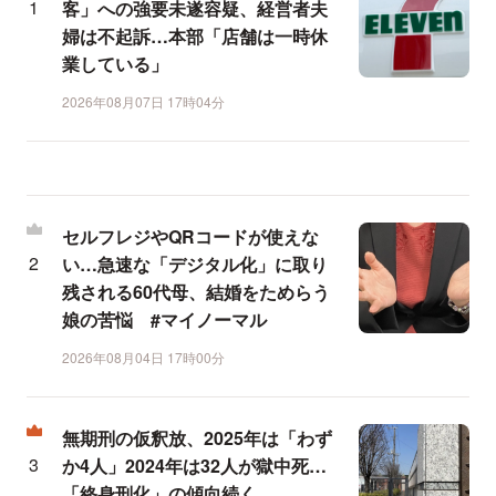
客」への強要未遂容疑、経営者夫
婦は不起訴…本部「店舗は一時休
業している」
2026年08月07日 17時04分
セルフレジやQRコードが使えな
い…急速な「デジタル化」に取り
残される60代母、結婚をためらう
娘の苦悩 #マイノーマル
2026年08月04日 17時00分
無期刑の仮釈放、2025年は「わず
か4人」2024年は32人が獄中死…
「終身刑化」の傾向続く