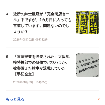
近所の紳士服店が「完全閉店セー
ル」中ですが、4カ月目に入っても
営業しています。問題ないのでし
ょうか？
2026年08月02日 09時42分
「違法捜査を強要された」大阪地
検特捜部での研修でパワハラか、
被害訴えた検事が退職していた
【手記全文】
2026年08月03日 15時05分
もっと見る