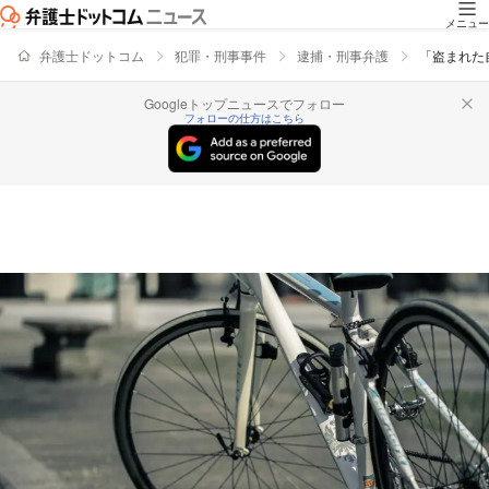
メニュー
弁護士ドットコム
犯罪・刑事事件
逮捕・刑事弁護
「盗まれた
Googleトップニュースでフォロー
フォローの仕方はこちら