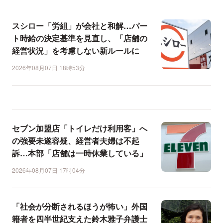
スシロー「労組」が会社と和解…パー
ト時給の決定基準を見直し、「店舗の
経営状況」を考慮しない新ルールに
2026年08月07日 18時53分
セブン加盟店「トイレだけ利用客」へ
の強要未遂容疑、経営者夫婦は不起
訴…本部「店舗は一時休業している」
2026年08月07日 17時04分
「社会が分断されるほうが怖い」外国
籍者を四半世紀支えた鈴木雅子弁護士