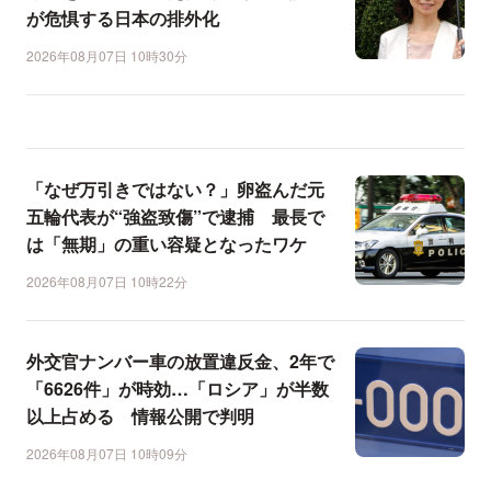
が危惧する日本の排外化
2026年08月07日 10時30分
「なぜ万引きではない？」卵盗んだ元
五輪代表が“強盗致傷”で逮捕 最長で
は「無期」の重い容疑となったワケ
2026年08月07日 10時22分
外交官ナンバー車の放置違反金、2年で
「6626件」が時効…「ロシア」が半数
以上占める 情報公開で判明
2026年08月07日 10時09分