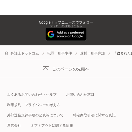
Googleトップニュースでフォロー
フォローの仕方はこちら
弁護士ドットコム
犯罪・刑事事件
逮捕・刑事弁護
「盗まれた
このページの先頭へ
よくあるお問い合わせ・ヘルプ
お問い合わせ窓口
利用規約・プライバシーの考え方
外部送信規律事項の公表等について
特定商取引法に関する表記
運営会社
オプトアウトに関する情報