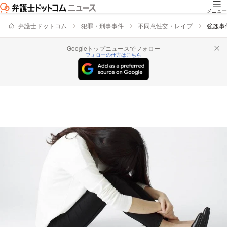
メニュー
弁護士ドットコム
犯罪・刑事事件
不同意性交・レイプ
強姦事
Googleトップニュースでフォロー
フォローの仕方はこちら