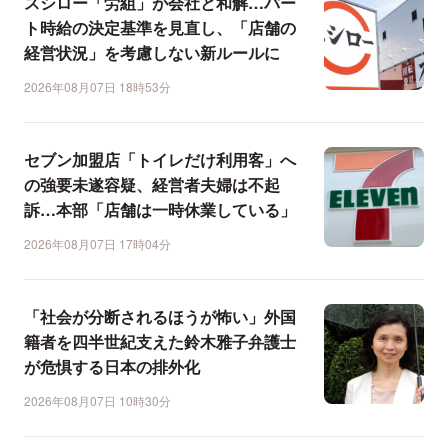
スシロー「労組」が会社と和解…パー
ト時給の決定基準を見直し、「店舗の
経営状況」を考慮しない新ルールに
2026年08月07日 18時53分
セブン加盟店「トイレだけ利用客」へ
の強要未遂容疑、経営者夫婦は不起
訴…本部「店舗は一時休業している」
2026年08月07日 17時04分
「社会が分断されるほうが怖い」外国
籍者を四半世紀支えた鈴木雅子弁護士
が危惧する日本の排外化
2026年08月07日 10時30分