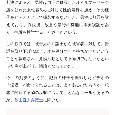
判決によると、男性は自宅に併設したオイルマッサージ
店を訪れた女性客5人に対して性的暴行を加え、その様
子をビデオカメラで撮影するなどした。男性は無罪を訴
えており、判決後「故意や暴行の有無に事実誤認があ
り、控訴も検討する」と述べたという。
この裁判では、被告人の弁護士から被害者に対して、告
訴を取り下げればビデオを処分すると持ちかけたという
ことが報道され、弁護活動として不適切ではないかとい
った声が上がり、議論となっていた。
今回の判決のように、犯行の様子を撮影したビデオの
「没収」が命じられることは、よくあるのだろうか。犯
罪に関連する物の没収について、どんなルールがあるの
か。
秋山直人弁護士
に聞いた。