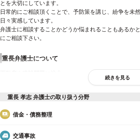
とを大切にしています。
日常的にご相談頂くことで、予防策を講じ、紛争を未
日々実感しています。
弁護士に相談することかどうか悩まれることもあるか
にご相談下さい。
重長弁護士について
不動産や建設問題に注力
続きを見る
建設業団体の顧問弁護士も務めています。
建築に関わる不動産の問題や、不動産の開発や取引に
重長 孝志 弁護士の取り扱う分野
できます。
借金・債務整理
労働問題に注力
４０社以上から顧問契約をいただいており、日常的な
交通事故