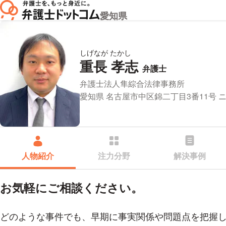
愛知県
しげなが たかし
重長 孝志
プロフィ
弁護士
所属事務所：
弁護士法人隼綜合法律事務所
所在地：
愛知県 名古屋市中区錦二丁目3番11号 ニ
人物紹介
注力分野
解決事例
お気軽にご相談ください。
どのような事件でも、早期に事実関係や問題点を把握