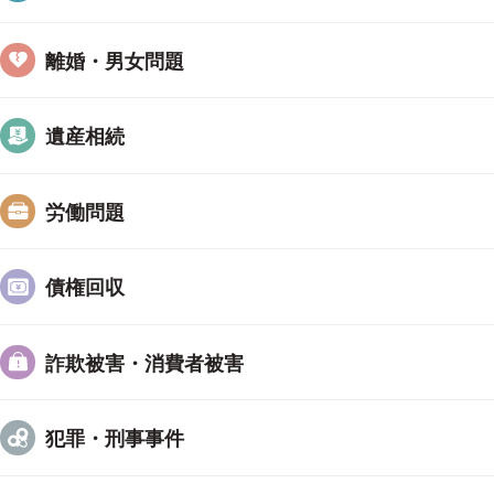
可能。
さまざまな労働問題のトラブルに対応いたします。
離婚・男女問題
企業法務に注力
遺産相続
不動産関係、建設業関係、製造業、産業廃棄物処理業
応してきました。
現在４０社以上から顧問契約をいただき、労務問題や
労働問題
クや取引先トラブルなどに対応しています。
【当日・夜間のご相談可能】
債権回収
当日のご相談や、夜間のご相談も承っております。
お電話にてご予約ができますので、お気軽にお問い合
詐欺被害・消費者被害
事務所HP
犯罪・刑事事件
https://hayabusa-legal.com/