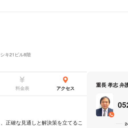
ール
シキ21ビル8階
重長 孝志 
料金表
アクセス
05
し、正確な見通しと解決策を立てるこ