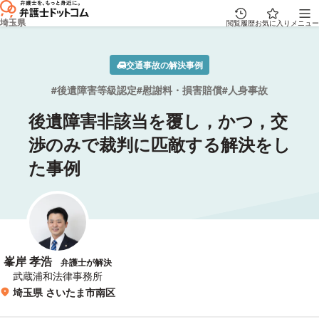
埼玉県
閲覧履歴
お気に入り
メニュー
交通事故の解決事例
後遺障害等級認定
慰謝料・損害賠償
人身事故
後遺障害非該当を覆し，かつ，交
渉のみで裁判に匹敵する解決をし
た事例
峯岸 孝浩
弁護士が解決
所属事務所
武蔵浦和法律事務所
埼玉県 さいたま市南区
所在地