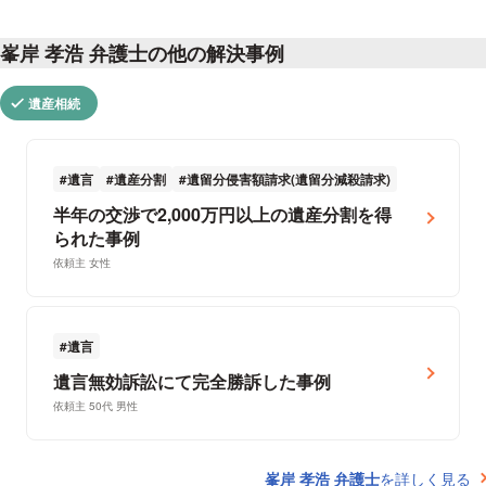
峯岸 孝浩 弁護士の他の解決事例
遺産相続
遺言
遺産分割
遺留分侵害額請求(遺留分減殺請求)
半年の交渉で2,000万円以上の遺産分割を得
られた事例
依頼主 女性
遺言
遺言無効訴訟にて完全勝訴した事例
依頼主 50代 男性
峯岸 孝浩 弁護士
を詳しく見る