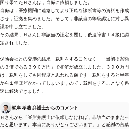
困り果てたＨさんは，当職に依頼しました。
当職は，医療機関に連絡してより正確な診断書等の資料を作成
させ，証拠を集めました。そして，非該当の等級認定に対し異
議を申し立てました。
その結果，Ｈさんは非該当の認定を覆し，後遺障害１４級に認
定されました。
保険会社との交渉の結果，裁判をすることなく，「当初提案額
の３倍である３９０万円」で和解が成立しました。３９０万円
は，裁判をしても同程度と思われる額です。裁判をすると半年
から１年ほどかかってしまいますので，裁判をすることなく迅
速に解決できました。
峯岸 孝浩 弁護士からのコメント
Ｈさんから「峯岸弁護士に依頼しなければ，非該当のままだっ
たと思います。本当にありがとうございます。」と感謝の言葉