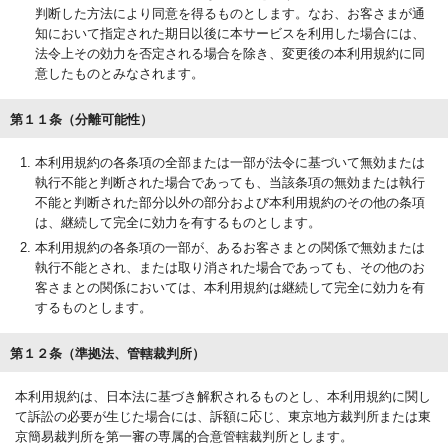
判断した方法により同意を得るものとします。なお、お客さまが通
知において指定された期日以後に本サービスを利用した場合には、
法令上その効力を否定される場合を除き、変更後の本利用規約に同
意したものとみなされます。
第１１条（分離可能性）
本利用規約の各条項の全部または一部が法令に基づいて無効または
執行不能と判断された場合であっても、当該条項の無効または執行
不能と判断された部分以外の部分および本利用規約のその他の条項
は、継続して完全に効力を有するものとします。
本利用規約の各条項の一部が、あるお客さまとの関係で無効または
執行不能とされ、または取り消された場合であっても、その他のお
客さまとの関係においては、本利用規約は継続して完全に効力を有
するものとします。
第１２条（準拠法、管轄裁判所）
本利用規約は、日本法に基づき解釈されるものとし、本利用規約に関し
て訴訟の必要が生じた場合には、訴額に応じ、東京地方裁判所または東
京簡易裁判所を第一審の専属的合意管轄裁判所とします。