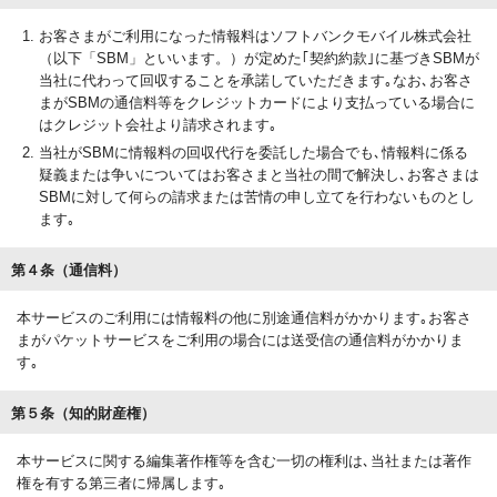
お客さまがご利用になった情報料はソフトバンクモバイル株式会社
（以下「SBM」といいます。）が定めた｢契約約款｣に基づきSBMが
当社に代わって回収することを承諾していただきます｡なお､お客さ
まがSBMの通信料等をクレジットカードにより支払っている場合に
はクレジット会社より請求されます｡
当社がSBMに情報料の回収代行を委託した場合でも､情報料に係る
疑義または争いについてはお客さまと当社の間で解決し､お客さまは
SBMに対して何らの請求または苦情の申し立てを行わないものとし
ます｡
第４条（通信料）
本サービスのご利用には情報料の他に別途通信料がかかります｡お客さ
まがパケットサービスをご利用の場合には送受信の通信料がかかりま
す｡
第５条（知的財産権）
本サービスに関する編集著作権等を含む一切の権利は､当社または著作
権を有する第三者に帰属します｡