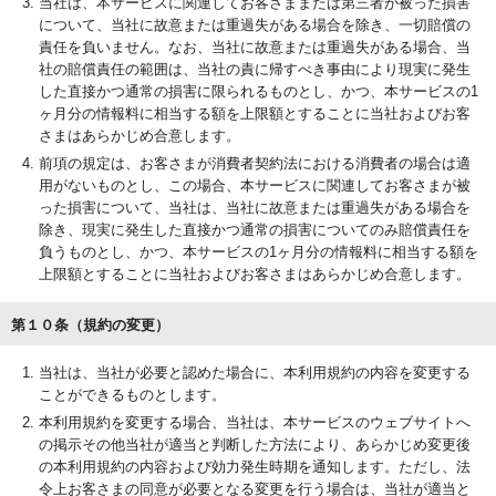
当社は、本サービスに関連してお客さままたは第三者が被った損害
について、当社に故意または重過失がある場合を除き、一切賠償の
責任を負いません。なお、当社に故意または重過失がある場合、当
社の賠償責任の範囲は、当社の責に帰すべき事由により現実に発生
した直接かつ通常の損害に限られるものとし、かつ、本サービスの1
ヶ月分の情報料に相当する額を上限額とすることに当社およびお客
さまはあらかじめ合意します。
前項の規定は、お客さまが消費者契約法における消費者の場合は適
用がないものとし、この場合、本サービスに関連してお客さまが被
った損害について、当社は、当社に故意または重過失がある場合を
除き、現実に発生した直接かつ通常の損害についてのみ賠償責任を
負うものとし、かつ、本サービスの1ヶ月分の情報料に相当する額を
上限額とすることに当社およびお客さまはあらかじめ合意します。
第１０条（規約の変更）
当社は、当社が必要と認めた場合に、本利用規約の内容を変更する
ことができるものとします。
本利用規約を変更する場合、当社は、本サービスのウェブサイトへ
の掲示その他当社が適当と判断した方法により、あらかじめ変更後
の本利用規約の内容および効力発生時期を通知します。ただし、法
令上お客さまの同意が必要となる変更を行う場合は、当社が適当と