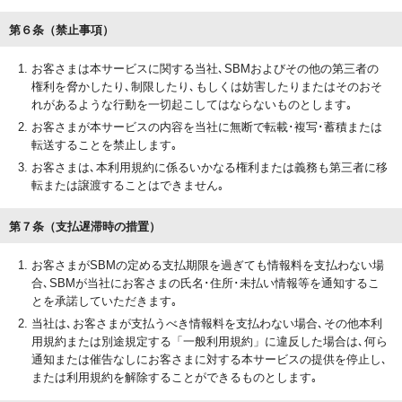
第６条（禁止事項）
お客さまは本サービスに関する当社､SBMおよびその他の第三者の
権利を脅かしたり､制限したり､もしくは妨害したりまたはそのおそ
れがあるような行動を一切起こしてはならないものとします｡
お客さまが本サービスの内容を当社に無断で転載･複写･蓄積または
転送することを禁止します｡
お客さまは､本利用規約に係るいかなる権利または義務も第三者に移
転または譲渡することはできません｡
第７条（支払遅滞時の措置）
お客さまがSBMの定める支払期限を過ぎても情報料を支払わない場
合､SBMが当社にお客さまの氏名･住所･未払い情報等を通知するこ
とを承諾していただきます｡
当社は､お客さまが支払うべき情報料を支払わない場合､その他本利
用規約または別途規定する「一般利用規約」に違反した場合は､何ら
通知または催告なしにお客さまに対する本サービスの提供を停止し､
または利用規約を解除することができるものとします｡