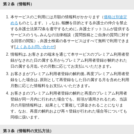
第２条（情報料）
本サービスのご利用には月額の情報料がかかります（
価格は別途定
める
ものとします。）｡なお､報酬を目的とする弁護士の仲介を禁止
する弁護士法第72条を遵守するために､弁護士ドットコムが提供する
サービスのうち､みんなの法律相談（質問投稿とご自身の質問に対す
る回答の閲覧）､弁護士検索の各サービスはすべて無料で利用できま
す[
よくあるお問い合わせ
]
情報料は､お客さまの端末を通じて本サービスのプレミアム利用者登
録がなされた日の属する月からプレミアム利用者登録が解約された
日の属する月迄､その月数に応じてお支払いいただきます｡
お客さまがプレミアム利用者登録の解約後､再度プレミアム利用者登
録をした場合は､原則として再登録をした日の属する月を含めた利用
月数に応じた情報料をお支払いいただきます｡
お客さまのプレミアム利用者登録の解約と再度のプレミアム利用者
登録が同一月内に行われた場合でも、前項が適用されるため、当該
月の月額情報料は、結果として重複して課金されることになりま
す。なお、再度の解約および再々登録が行われた場合等についても
同様に扱います。
第３条（情報料の支払方法）