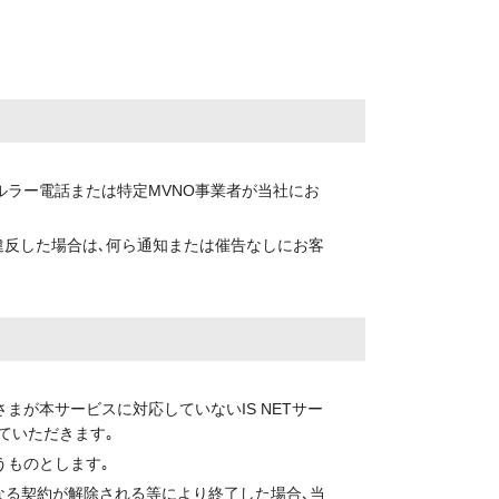
ルラー電話または特定MVNO事業者が当社にお
違反した場合は､何ら通知または催告なしにお客
まが本サービスに対応していないIS NETサー
ていただきます｡
うものとします｡
となる契約が解除される等により終了した場合､当