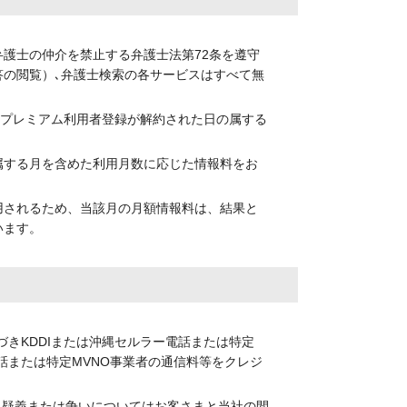
弁護士の仲介を禁止する弁護士法第72条を遵守
答の閲覧）､弁護士検索の各サービスはすべて無
らプレミアム利用者登録が解約された日の属する
属する月を含めた利用月数に応じた情報料をお
用されるため、当該月の月額情報料は、結果と
います。
づきKDDIまたは沖縄セルラー電話または特定
話または特定MVNO事業者の通信料等をクレジ
係る疑義または争いについてはお客さまと当社の間