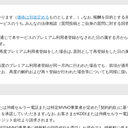
かります（
価格は別途定める
ものとします。）｡なお､報酬を目的とする
ービスのうち､みんなの法律相談（質問投稿とご自身の質問に対する回
端末を通じて本サービスのプレミアム利用者登録がなされた日の属する月か
す｡
､再度プレミアム利用者登録をした場合は､原則として再登録をした日の
再度のプレミアム利用者登録が同一月内に行われた場合でも、前項が適
なお、再度の解約および再々登録が行われた場合等についても同様に扱
たは沖縄セルラー電話または特定MVNO事業者が定めた｢契約約款｣に基
とを承諾していただきます｡なお､お客さまがKDDIまたは沖縄セルラー電
ジット会社より請求されます｡
は特定MVNO事業者に情報料の回収代行を委託した場合でも､情報料に