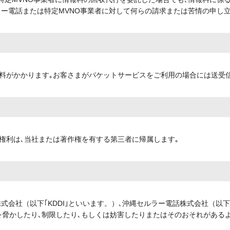
ルラー電話または特定MVNO事業者に対して何らの請求または苦情の申し
料がかかります｡お客さまがパケットサービスをご利用の場合には送受
権利は､当社または著作権を有する第三者に帰属します｡
株式会社（以下｢KDDI｣といいます。）､沖縄セルラー電話株式会社（以
を脅かしたり､制限したり､もしくは妨害したりまたはそのおそれがある