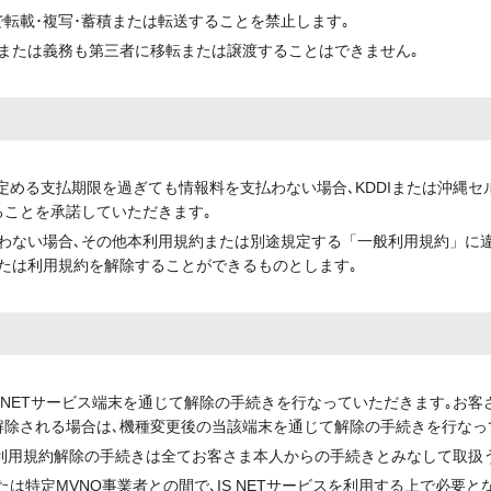
転載･複写･蓄積または転送することを禁止します｡
または義務も第三者に移転または譲渡することはできません｡
定める支払期限を過ぎても情報料を支払わない場合､KDDIまたは沖縄セ
ることを承諾していただきます｡
わない場合､その他本利用規約または別途規定する「一般利用規約」に
たは利用規約を解除することができるものとします｡
 NETサービス端末を通じて解除の手続きを行なっていただきます｡お客さ
除される場合は､機種変更後の当該端末を通じて解除の手続きを行なっ
ての利用規約解除の手続きは全てお客さま本人からの手続きとみなして取扱
たは特定MVNO事業者との間で､IS NETサービスを利用する上で必要