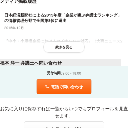
メディア掲載履歴
日本経済新聞社による2015年度「企業が選ぶ弁護士ランキング」
の情報管理分野で全国第8位に選出
2015年 12月
『中小・小規模企業におけるマイナンバー対応』（大商ニュース2
015年12月10日号）
続きを見る
2015年 12月
福本 洋一 弁護士へ問い合わせ
講演・セミナー
受付時間
09:00
18:00
「ビッグデータ時代におけるパーソナルデータの利活用～個人情
電話で問い合わせ
報保護法の改正動向を踏まえて～」（主催団体：システム監査学
会）
2015年 1月
お気に入りに登録する
お気に入りに保存すれば一覧からいつでもプロフィールを見直
せます。
「民間事業者におけるマイナンバーガイドラインへの対応準備」
（主催団体：一般財団法人 日本情報経済社会推進協会）