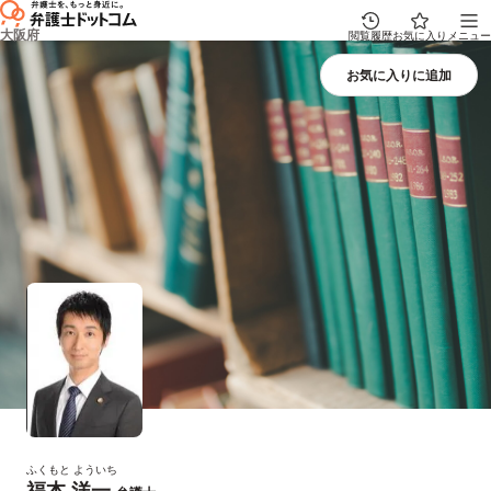
大阪府
閲覧履歴
お気に入り
メニュー
ふくもと よういち
福本 洋一
プロフィール