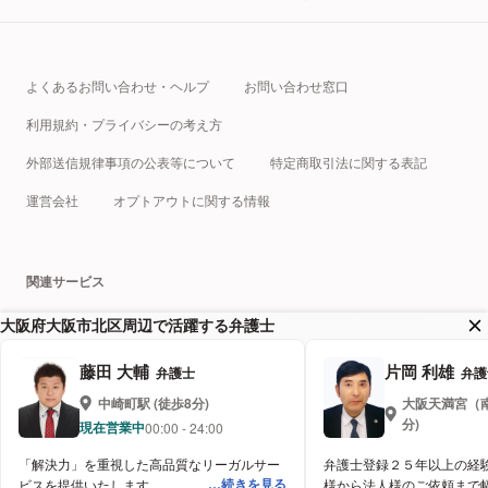
2014年 10月
実務解説「ガイドラインから読み解くマイナンバー法施行に向け
た法務部の準備」（ビジネス法務 2015年3月号）
よくあるお問い合わせ・ヘルプ
お問い合わせ窓口
2015年 3月
利用規約・プライバシーの考え方
外部送信規律事項の公表等について
特定商取引法に関する表記
運営会社
オプトアウトに関する情報
関連サービス
税理士ドットコム
クラウドサイン
BUSINESS LAWYERS
大阪府大阪市北区周辺で活躍する弁護士
弁護士ドットコムキャリア
プロフェッショナルテック総研
藤田 大輔
片岡 利雄
弁護士
弁護
相続弁護士 ドットコム
企業法務弁護士 ドットコム
中崎町
駅 (徒歩
8
分)
大阪天満宮（
分)
現在営業中
受付時間
00:00 - 24:00
離婚弁護士 ドットコム
みんなの法律相談まとめアーカイブ
「解決力」を重視した高品質なリーガルサー
弁護士登録２５年以上の経
UNITIS
AI炎上チェッカー
続きを見る
ビスを提供いたします。
様から法人様のご依頼まで