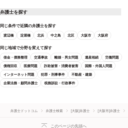
弁護士を探す
『SNSのビジネス利用における法的問題 ユーザーによる口コミ
情報に潜む危険性』 （ザ・ローヤーズ 2012年1月号）
同じ条件で近隣の弁護士を探す
2012年 1月
渡辺橋
淀屋橋
北浜
中之島
北区
大阪市
大阪府
『Ｍ２Ｍによる新たなサービスを展開する際の留意点?個人情報の
取扱いを中心に?』(ビジネス法務 2012年8月号)
同じ地域で分野を変えて探す
2012年 6月
借金・債務整理
交通事故
離婚・男女問題
遺産相続
労働問題
実務解説「マイナンバー法案との違いは？「番号法」によって変
債権回収
医療問題
詐欺被害・消費者被害
国際・外国人問題
わる個人情報管理」 (ビジネス法務 2013年7月号)
インターネット問題
犯罪・刑事事件
不動産・建築
2013年 7月
企業法務・顧問弁護士
税務訴訟・行政事件
実務解説「第186回通常国会 ビジネス関連法ダイジェスト」 (ビ
ジネス法務 2014年9月号)
2014年 9月
弁護士ドットコム
弁護士検索
[大阪]弁護士
[大阪市]弁護士
『民法（債権関係）要綱仮案の紹介』(月刊大阪弁護士会2014年10
月号)
このページの先頭へ