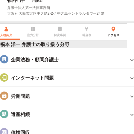
弁護士
所属事務所：
弁護士法人第一法律事務所
所在地：
大阪府 大阪市北区中之島2-2-7 中之島セントラルタワー24階
人物紹介
注力分野
解決事例
料金表
アクセス
福本 洋一 弁護士の取り扱う分野
企業法務・顧問弁護士
インターネット問題
労働問題
遺産相続
債権回収