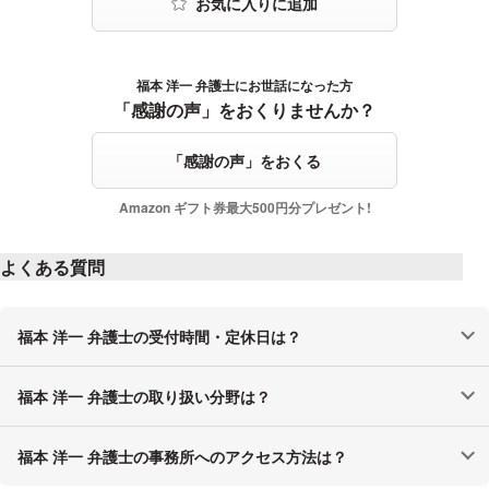
2015年 2月
「企業におけるマイナンバー制度実務対応セミナー」（開催地：
大阪、名古屋、新潟、広島、福岡および高松、主催団体：日本商
福本 洋一 弁護士にお世話になった方
感謝の声をおくる
工会議所、一般財団法人 日本情報経済社会推進協会）
「感謝の声」をおくりませんか？
2015年 4月
「感謝の声」をおくる
「マイナンバー法施行にむけて社労士としての対応実務」（主催
団体：大阪府社会保険労務士会大阪船場支部）
Amazon ギフト券最大500円分プレゼント!
2015年 5月
よくある質問
JIPDECプライバシーマークフォーラム2016in東京/大阪「マイナ
ンバー制度の実施による付与事業者の情報管理への影響」
2016年 1月
福本 洋一 弁護士の受付時間・定休日は？
著書・論文
福本 洋一 弁護士の取り扱い分野は？
『内部者による企業秘密の漏洩に対する法的対応及び自社の企業
福本 洋一 弁護士の事務所へのアクセス方法は？
秘密を守るための漏洩予防策』 (ザ・ローヤーズ2011年1月号)
2011年 1月