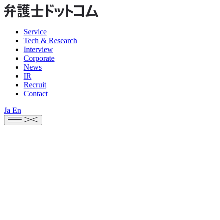
Service
Tech & Research
Interview
Corporate
News
IR
Recruit
Contact
Ja
En