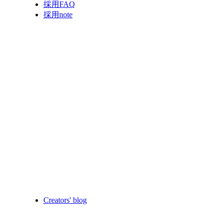
採用FAQ
採用note
Creators' blog