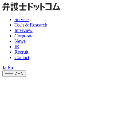
Service
Tech & Research
Interview
Corporate
News
IR
Recruit
Contact
Ja
En