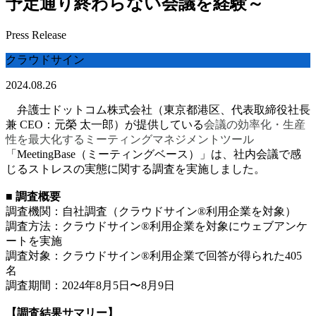
予定通り終わらない会議を経験～
Press Release
クラウドサイン
2024.08.26
弁護士ドットコム株式会社（東京都港区、代表取締役社長
兼 CEO：元榮 太一郎）が提供している
会議の効率化・生産
性を最大化するミーティングマネジメントツール
「MeetingBase（ミーティングベース）」は、社内会議で感
じるストレスの実態に関する調査を実施しました。
■ 調査概要
調査機関：自社調査（クラウドサイン®️利用企業を対象）
調査方法：クラウドサイン®️利用企業を対象にウェブアンケ
ートを実施
調査対象：クラウドサイン®️利用企業で回答が得られた405
名
調査期間：2024年8月5日〜8月9日
【調査結果サマリー】